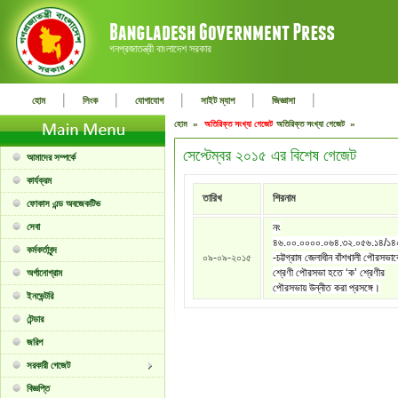
গনপ্রজাতন্ত্রী বাংলাদেশ সরকার
|
|
|
|
|
হোম
লিংক
যোগাযোগ
সাইট ম্যাপ
জিজ্ঞাসা
হোম »
অতিরিক্ত সংখ্যা গেজেট
অতিরিক্ত সংখ্যা গেজেট »
সেপ্টেম্বর ২০১৫ এর বিশেষ গেজেট
আমাদের সম্পর্কে
কার্যক্রম
তারিখ
শিরনাম
ফোকাস এন্ড অবজেকটিভ
সেবা
নং
৪৬.০০.০০০০.০৬৪.৩২.০৫৬.১৪/১
কর্মকর্তাবৃন্দ
০৯-০৯-২০১৫
-চট্টগ্রাম জেলাধীন বাঁশখালী পৌরসভাক
শ্রেণী পৌরসভা হতে ‘ক’ শ্রেণীর
অর্গানোগ্রাম
পৌরসভায় উন্নীত করা প্রসঙ্গে।
ইনভেন্টরি
টেন্ডার
জরিপ
সরকারী গেজেট
বিজ্ঞপ্তি