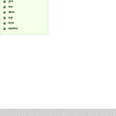
খুলনা
বগুরা
বরিশাল
রংপুর
সিলেট
ময়মনসিংহ