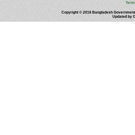
Term
Copyright © 2018 Bangladesh Government
Updated by 