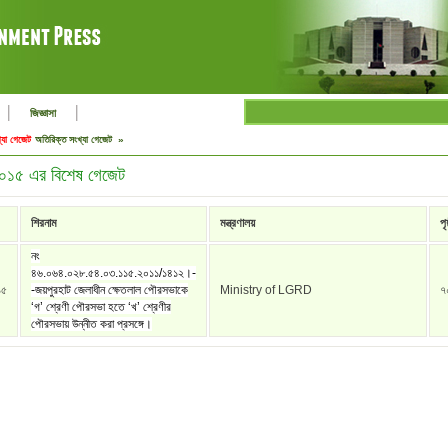
|
|
জিজ্ঞাসা
্যা গেজেট
অতিরিক্ত সংখ্যা গেজেট »
 ২০১৫ এর বিশেষ গেজেট
শিরনাম
মন্ত্রণালয়
পৃষ
নং
৪৬.০৬৪.০২৮.৫৪.০৩.১১৫.২০১১/১৪১২।-
১৫
-জয়পুরহাট জেলাধীন ক্ষেতলাল পৌরসভাকে
Ministry of LGRD
৭
‘গ’ শ্রেণী পৌরসভা হতে ‘খ’ শ্রেণীর
পৌরসভায় উন্নীত করা প্রসঙ্গে।