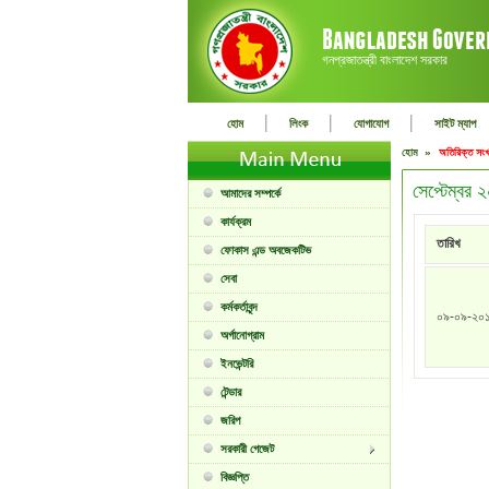
গনপ্রজাতন্ত্রী বাংলাদেশ সরকার
|
|
|
হোম
লিংক
যোগাযোগ
সাইট ম্যাপ
হোম »
অতিরিক্ত সংখ
সেপ্টেম্বর
আমাদের সম্পর্কে
কার্যক্রম
তারিখ
ফোকাস এন্ড অবজেকটিভ
সেবা
কর্মকর্তাবৃন্দ
০৯-০৯-২০
অর্গানোগ্রাম
ইনভেন্টরি
টেন্ডার
জরিপ
সরকারী গেজেট
বিজ্ঞপ্তি