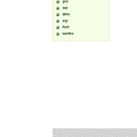
খুলনা
বগুরা
বরিশাল
রংপুর
সিলেট
ময়মনসিংহ