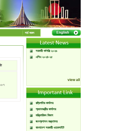
A Handbook of
Government Press
সার্চ করুন
Citizen Charter of
Bangladesh Government
Press
সরকারী বর্ষপঞ্জি ২০২৬
এপিএ ২০২৪-২৫
্ঠা
view all
০৮৭
রাষ্ট্রপতির কার্যালয়
প্রধানমন্ত্রীর কার্যালয়
মন্ত্রিপরিষদ বিভাগ
জনপ্রশাসন মন্ত্রণালয়
বাংলাদেশ সরকারী ওয়েবসাইট