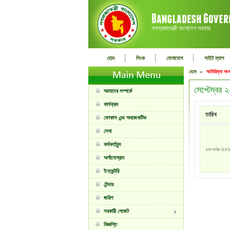
গনপ্রজাতন্ত্রী বাংলাদেশ সরকার
|
|
|
হোম
লিংক
যোগাযোগ
সাইট ম্যাপ
হোম »
অতিরিক্ত সংখ
সেপ্টেম্বর
আমাদের সম্পর্কে
কার্যক্রম
তারিখ
ফোকাস এন্ড অবজেকটিভ
সেবা
কর্মকর্তাবৃন্দ
১০-০৯-২০
অর্গানোগ্রাম
ইনভেন্টরি
টেন্ডার
জরিপ
সরকারী গেজেট
বিজ্ঞপ্তি