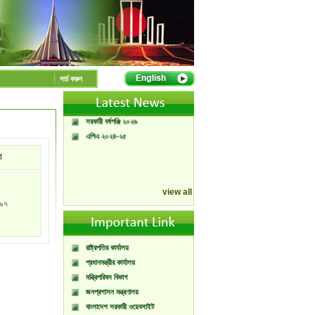
A Handbook of
Government Press
সার্চ করুন
Citizen Charter of
Bangladesh Government
Press
সরকারী বর্ষপঞ্জি ২০২৬
এপিএ ২০২৪-২৫
া
view all
৯৭
রাষ্ট্রপতির কার্যালয়
প্রধানমন্ত্রীর কার্যালয়
মন্ত্রিপরিষদ বিভাগ
জনপ্রশাসন মন্ত্রণালয়
বাংলাদেশ সরকারী ওয়েবসাইট