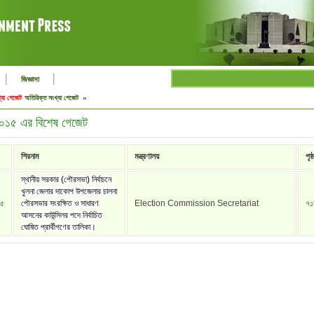
|
|
জিজ্ঞাসা
্যা গেজেট
অতিরিক্ত সংখ্যা গেজেট »
 ২০১৫ এর বিশেষ গেজেট
শিরনাম
মন্ত্রণালয়
পৃষ্ঠ
স্থানীয় সরকার (পৌরসভা) নির্বাচনে
খুলনা জেলার দাকোপ উপজেলার চালনা
১৫
পৌরসভার সংরক্ষিত ও সাধারণ
Election Commission Secretariat
৭১
আসনের কাউন্সিলর পদে নির্বাচিত
ঘোষিত প্রার্থীগণের তালিকা।