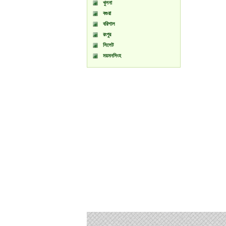
খুলনা
বগুরা
বরিশাল
রংপুর
সিলেট
ময়মনসিংহ