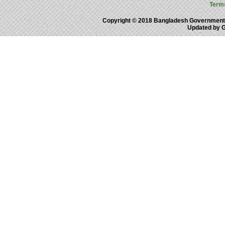
Term
Copyright © 2018 Bangladesh Government
Updated by 