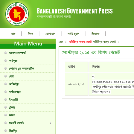
গনপ্রজাতন্ত্রী বাংলাদেশ সরকার
|
|
|
|
|
হোম
লিংক
যোগাযোগ
সাইট ম্যাপ
জিজ্ঞাসা
হোম »
অতিরিক্ত সংখ্যা গেজেট
অতিরিক্ত সংখ্যা গেজেট »
সেপ্টেম্বর ২০১৫ এর বিশেষ গেজেট
আমাদের সম্পর্কে
কার্যক্রম
তারিখ
শিরনাম
ফোকাস এন্ড অবজেকটিভ
সেবা
নং
৪৬.০৬৩.০৩৪.০২.০০.০০১.২০১৪-
০৯-০৯-২০১৫
কর্মকর্তাবৃন্দ
-লক্ষ্মীপুর পৌরসভার সাধারণ ওয়ার্ডের স
নির্ধারণ প্রসঙ্গে।
অর্গানোগ্রাম
ইনভেন্টরি
টেন্ডার
জরিপ
সরকারী গেজেট
বিজ্ঞপ্তি