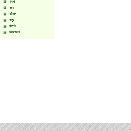
খুলনা
বগুরা
বরিশাল
রংপুর
সিলেট
ময়মনসিংহ