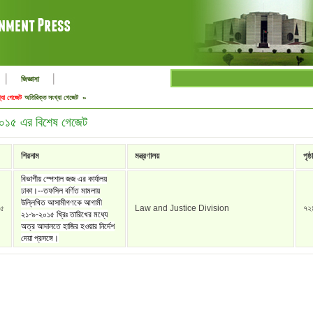
|
|
জিজ্ঞাসা
্যা গেজেট
অতিরিক্ত সংখ্যা গেজেট »
 ২০১৫ এর বিশেষ গেজেট
শিরনাম
মন্ত্রণালয়
পৃষ্ঠা
বিভাগীয় স্পেশাল জজ এর কার্যালয়
ঢাকা।--তফসিল বর্ণিত মামলায়
উল্লিখিত আসামীগণকে আগামী
১৫
Law and Justice Division
৭২
২১-৯-২০১৫ খ্রিঃ তারিখের মধ্যে
অত্র আদালতে হাজির হওয়ার নির্দেশ
দেয়া প্রসঙ্গে।