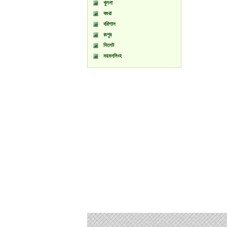
খুলনা
বগুরা
বরিশাল
রংপুর
সিলেট
ময়মনসিংহ