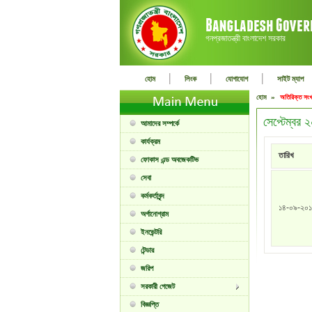
গনপ্রজাতন্ত্রী বাংলাদেশ সরকার
|
|
|
হোম
লিংক
যোগাযোগ
সাইট ম্যাপ
হোম »
অতিরিক্ত সংখ
সেপ্টেম্বর
আমাদের সম্পর্কে
কার্যক্রম
তারিখ
ফোকাস এন্ড অবজেকটিভ
সেবা
কর্মকর্তাবৃন্দ
১৪-০৯-২০
অর্গানোগ্রাম
ইনভেন্টরি
টেন্ডার
জরিপ
সরকারী গেজেট
বিজ্ঞপ্তি