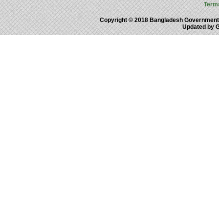
Term
Copyright © 2018 Bangladesh Government
Updated by 