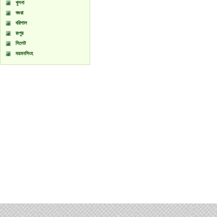
খুলনা
বগুরা
বরিশাল
রংপুর
সিলেট
ময়মনসিংহ