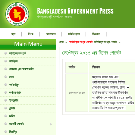
গনপ্রজাতন্ত্রী বাংলাদেশ সরকার
|
|
|
|
|
হোম
লিংক
যোগাযোগ
সাইট ম্যাপ
জিজ্ঞাসা
হোম »
অতিরিক্ত সংখ্যা গেজেট
অতিরিক্ত সংখ্যা গেজেট »
সেপ্টেম্বর ২০১৫ এর বিশেষ গেজেট
আমাদের সম্পর্কে
কার্যক্রম
তারিখ
শিরনাম
ফোকাস এন্ড অবজেকটিভ
সেবা
মহানগর দায়রা জজ এবং
পদাধিকারবলে মহানগর সিনিয়র
কর্মকর্তাবৃন্দ
স্পেশাল জজের কার্যালয়, ঢাকা।--
১৫-০৯-২০১৫
তফসিল বর্ণিত মামলায় উল্লিখিত
অর্গানোগ্রাম
আসামীগণকে আগামী ১২-১০-১৫ইং
ইনভেন্টরি
তারিখের মধ্যে অত্র আদালতে হাজির
হওয়ার নির্দেশ দেওয়া প্রসঙ্গে।
টেন্ডার
জরিপ
সরকারী গেজেট
বিজ্ঞপ্তি