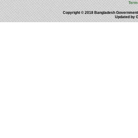
Term
Copyright © 2018 Bangladesh Government
Updated by 