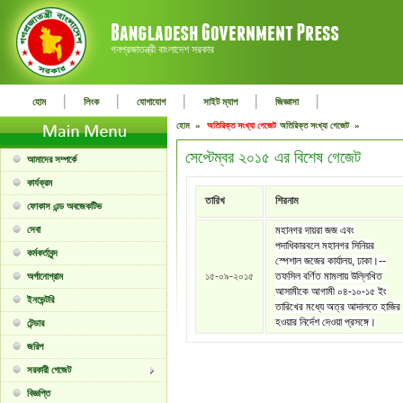
গনপ্রজাতন্ত্রী বাংলাদেশ সরকার
|
|
|
|
|
হোম
লিংক
যোগাযোগ
সাইট ম্যাপ
জিজ্ঞাসা
হোম »
অতিরিক্ত সংখ্যা গেজেট
অতিরিক্ত সংখ্যা গেজেট »
সেপ্টেম্বর ২০১৫ এর বিশেষ গেজেট
আমাদের সম্পর্কে
কার্যক্রম
তারিখ
শিরনাম
ফোকাস এন্ড অবজেকটিভ
সেবা
মহানগর দায়রা জজ এবং
পদাধিকারবলে মহানগর সিনিয়র
কর্মকর্তাবৃন্দ
স্পেশাল জজের কার্যালয়, ঢাকা।--
১৫-০৯-২০১৫
তফসিল বর্ণিত মামলায় উল্লিখিত
অর্গানোগ্রাম
আসামীকে আগামী ০৪-১০-১৫ ইং
ইনভেন্টরি
তারিখের মধ্যে অত্র আদালতে হাজির
হওয়ার নির্দেশ দেওয়া প্রসঙ্গে।
টেন্ডার
জরিপ
সরকারী গেজেট
বিজ্ঞপ্তি