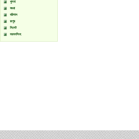
খুলনা
বগুরা
বরিশাল
রংপুর
সিলেট
ময়মনসিংহ