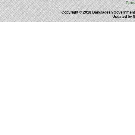
Term
Copyright © 2018 Bangladesh Government
Updated by 