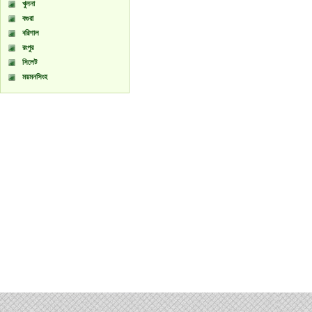
খুলনা
বগুরা
বরিশাল
রংপুর
সিলেট
ময়মনসিংহ