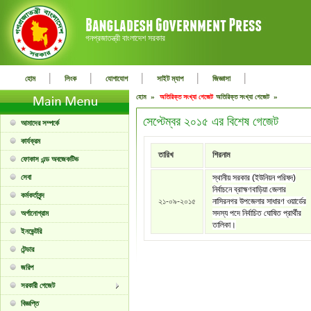
গনপ্রজাতন্ত্রী বাংলাদেশ সরকার
|
|
|
|
|
হোম
লিংক
যোগাযোগ
সাইট ম্যাপ
জিজ্ঞাসা
হোম »
অতিরিক্ত সংখ্যা গেজেট
অতিরিক্ত সংখ্যা গেজেট »
সেপ্টেম্বর ২০১৫ এর বিশেষ গেজেট
আমাদের সম্পর্কে
কার্যক্রম
তারিখ
শিরনাম
ফোকাস এন্ড অবজেকটিভ
সেবা
স্থানীয় সরকার (ইউনিয়ন পরিষদ)
নির্বাচনে ব্রাহ্মণবাড়িয়া জেলার
কর্মকর্তাবৃন্দ
২১-০৯-২০১৫
নাসিরনগর উপজেলার সাধারণ ওয়ার্ডের
সদস্য পদে নির্বাচিত ঘোষিত প্রার্থীর
অর্গানোগ্রাম
তালিকা।
ইনভেন্টরি
টেন্ডার
জরিপ
সরকারী গেজেট
বিজ্ঞপ্তি