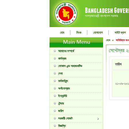
গনপ্রজাতন্ত্রী বাংলাদেশ সরকার
|
|
|
হোম
লিংক
যোগাযোগ
সাইট ম্যাপ
হোম »
অতিরিক্ত সংখ
সেপ্টেম্বর
আমাদের সম্পর্কে
কার্যক্রম
তারিখ
ফোকাস এন্ড অবজেকটিভ
সেবা
কর্মকর্তাবৃন্দ
২১-০৯-২০
অর্গানোগ্রাম
ইনভেন্টরি
টেন্ডার
জরিপ
সরকারী গেজেট
বিজ্ঞপ্তি