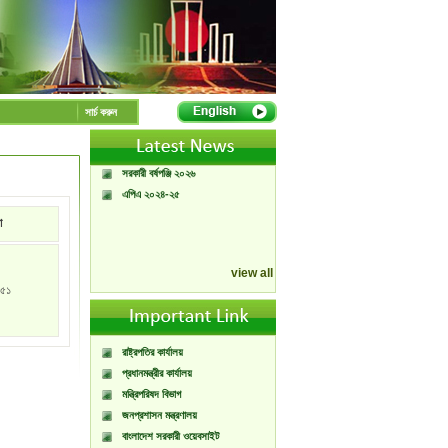
A Handbook of
Government Press
সার্চ করুন
Citizen Charter of
Bangladesh Government
Press
সরকারী বর্ষপঞ্জি ২০২৬
এপিএ ২০২৪-২৫
া
view all
৫১
রাষ্ট্রপতির কার্যালয়
প্রধানমন্ত্রীর কার্যালয়
মন্ত্রিপরিষদ বিভাগ
জনপ্রশাসন মন্ত্রণালয়
বাংলাদেশ সরকারী ওয়েবসাইট