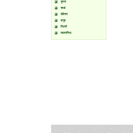
খুলনা
বগুরা
বরিশাল
রংপুর
সিলেট
ময়মনসিংহ