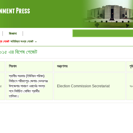
|
|
জিজ্ঞাসা
্যা গেজেট
অতিরিক্ত সংখ্যা গেজেট »
 ২০১৫ এর বিশেষ গেজেট
শিরনাম
মন্ত্রণালয়
পৃষ্ঠ
স্থানীয় সরকার (ইউনিয়ন পরিষদ)
নির্বাচনে শরীয়তপুর জেলার ভেদরগঞ্জ
১৫
উপজেলার সাধারণ ওয়ার্ডের সদস্য
Election Commission Secretariat
৭৮
পদে নির্বাচিত ঘোষিত প্রার্থীর
তালিকা।