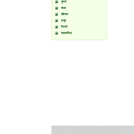
খুলনা
বগুরা
বরিশাল
রংপুর
সিলেট
ময়মনসিংহ