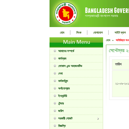
গনপ্রজাতন্ত্রী বাংলাদেশ সরকার
|
|
|
হোম
লিংক
যোগাযোগ
সাইট ম্যাপ
হোম »
অতিরিক্ত সংখ
সেপ্টেম্বর
আমাদের সম্পর্কে
কার্যক্রম
তারিখ
ফোকাস এন্ড অবজেকটিভ
সেবা
কর্মকর্তাবৃন্দ
২১-০৯-২০
অর্গানোগ্রাম
ইনভেন্টরি
টেন্ডার
জরিপ
সরকারী গেজেট
বিজ্ঞপ্তি