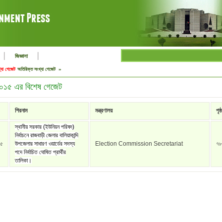
|
|
জিজ্ঞাসা
্যা গেজেট
অতিরিক্ত সংখ্যা গেজেট »
 ২০১৫ এর বিশেষ গেজেট
শিরনাম
মন্ত্রণালয়
পৃষ্ঠ
স্থানীয় সরকার (ইউনিয়ন পরিষদ)
নির্বাচনে রাজবাড়ী জেলার বালিয়াকান্দি
১৫
উপজেলার সাধারণ ওয়ার্ডের সদস্য
Election Commission Secretariat
৭৮
পদে নির্বাচিত ঘোষিত প্রার্থীর
তালিকা।