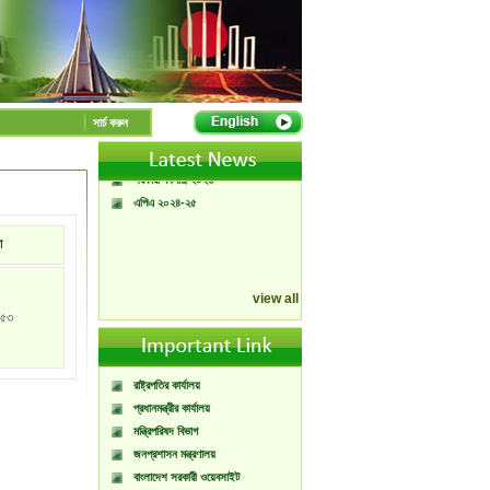
A Handbook of
Government Press
Citizen Charter of
সার্চ করুন
Bangladesh Government
Press
সরকারী বর্ষপঞ্জি ২০২৬
এপিএ ২০২৪-২৫
া
view all
৫৩
রাষ্ট্রপতির কার্যালয়
প্রধানমন্ত্রীর কার্যালয়
মন্ত্রিপরিষদ বিভাগ
জনপ্রশাসন মন্ত্রণালয়
বাংলাদেশ সরকারী ওয়েবসাইট