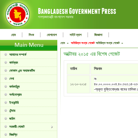
গনপ্রজাতন্ত্রী বাংলাদেশ সরকার
|
|
|
|
|
হোম
লিংক
যোগাযোগ
সাইট ম্যাপ
জিজ্ঞাসা
হোম »
অতিরিক্ত সংখ্যা গেজেট
অতিরিক্ত সংখ্যা গেজেট »
অক্টোবর ২০১৫ এর বিশেষ গেজেট
আমাদের সম্পর্কে
কার্যক্রম
তারিখ
শিরনাম
ফোকাস এন্ড অবজেকটিভ
সেবা
নং
১২-১০-২০১৫
৪৮.০০.০০০০.০০৪.৪০.৩২৩.১৪-২
কর্মকর্তাবৃন্দ
-প্রকৃত মুক্তিযোদ্ধার নামের তালিকা
অর্গানোগ্রাম
ইনভেন্টরি
টেন্ডার
জরিপ
সরকারী গেজেট
বিজ্ঞপ্তি