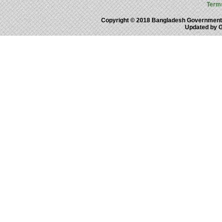
Term
Copyright © 2018 Bangladesh Government
Updated by 