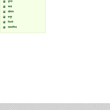
খুলনা
বগুরা
বরিশাল
রংপুর
সিলেট
ময়মনসিংহ