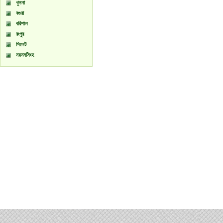
খুলনা
বগুরা
বরিশাল
রংপুর
সিলেট
ময়মনসিংহ