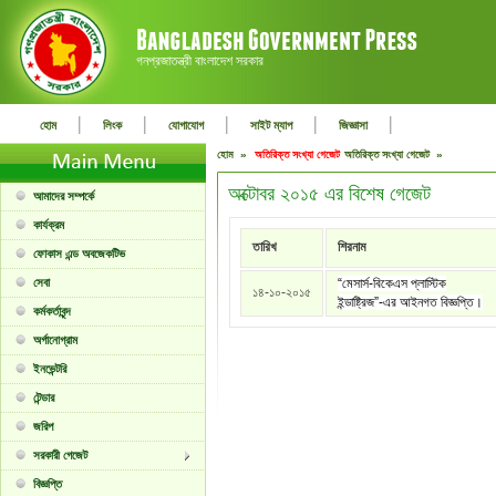
গনপ্রজাতন্ত্রী বাংলাদেশ সরকার
|
|
|
|
|
হোম
লিংক
যোগাযোগ
সাইট ম্যাপ
জিজ্ঞাসা
হোম »
অতিরিক্ত সংখ্যা গেজেট
অতিরিক্ত সংখ্যা গেজেট »
অক্টোবর ২০১৫ এর বিশেষ গেজেট
আমাদের সম্পর্কে
কার্যক্রম
তারিখ
শিরনাম
ফোকাস এন্ড অবজেকটিভ
সেবা
“মেসার্স-বিকেএস প্লাস্টিক
১৪-১০-২০১৫
ইন্ডাষ্ট্রিজ”-এর আইনগত বিজ্ঞপ্তি।
কর্মকর্তাবৃন্দ
অর্গানোগ্রাম
ইনভেন্টরি
টেন্ডার
জরিপ
সরকারী গেজেট
বিজ্ঞপ্তি