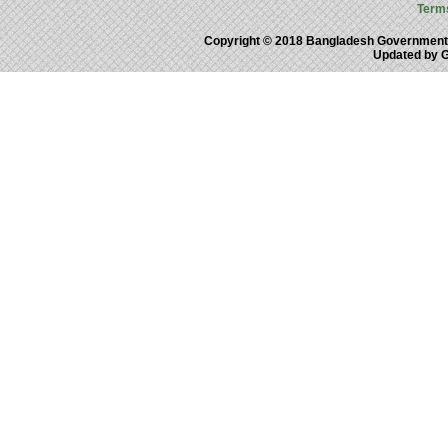
Term
Copyright © 2018 Bangladesh Government
Updated by 