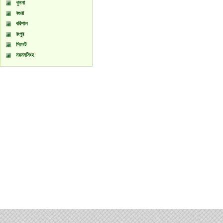
খুলনা
বগুরা
বরিশাল
রংপুর
সিলেট
ময়মনসিংহ