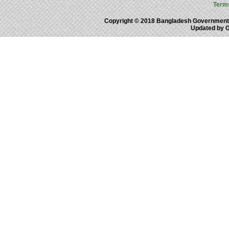
Term
Copyright © 2018 Bangladesh Government
Updated by 