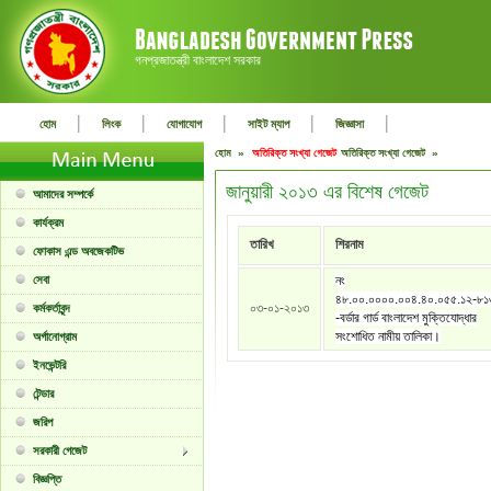
গনপ্রজাতন্ত্রী বাংলাদেশ সরকার
|
|
|
|
|
হোম
লিংক
যোগাযোগ
সাইট ম্যাপ
জিজ্ঞাসা
হোম »
অতিরিক্ত সংখ্যা গেজেট
অতিরিক্ত সংখ্যা গেজেট »
জানুয়ারী ২০১৩ এর বিশেষ গেজেট
আমাদের সম্পর্কে
কার্যক্রম
তারিখ
শিরনাম
ফোকাস এন্ড অবজেকটিভ
সেবা
নং
৪৮.০০.০০০০.০০৪.৪০.০৫৫.১২-৮
০৩-০১-২০১৩
কর্মকর্তাবৃন্দ
-বর্ডার গার্ড বাংলাদেশ মুক্তিযোদ্ধার
সংশোধিত নামীয় তালিকা।
অর্গানোগ্রাম
ইনভেন্টরি
টেন্ডার
জরিপ
সরকারী গেজেট
বিজ্ঞপ্তি