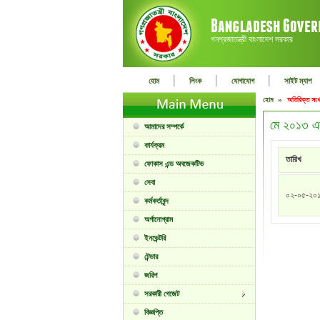
গনপ্রজাতন্ত্রী বাংলাদেশ সরকার
|
|
|
হোম
লিংক
যোগাযোগ
সাইট ম্যাপ
হোম »
অতিরিক্ত সংখ
মে ২০১৩ এ
আমাদের সম্পর্কে
কার্যক্রম
তারিখ
ফোকাস এন্ড অবজেকটিভ
সেবা
০২-০৫-২০
কর্মকর্তাবৃন্দ
অর্গানোগ্রাম
ইনভেন্টরি
টেন্ডার
জরিপ
সরকারী গেজেট
বিজ্ঞপ্তি