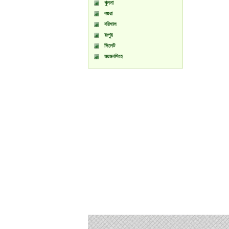
খুলনা
বগুরা
বরিশাল
রংপুর
সিলেট
ময়মনসিংহ