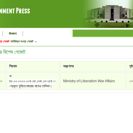
|
|
জিজ্ঞাসা
্যা গেজেট
অতিরিক্ত সংখ্যা গেজেট »
র বিশেষ গেজেট
শিরনাম
মন্ত্রণালয়
পৃষ্ঠ
নং
১৩
৪৮.০০.০০০০.০০৪.৩৫.১৩৪.১৩-২৫৪।-
Ministry of Liberation War Affairs
২৭
-প্রকৃত মুক্তিযোদ্ধার নামের তালিকা।