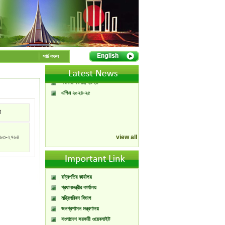
A Handbook of
Government Press
Citizen Charter of
সার্চ করুন
Bangladesh Government
Press
সরকারী বর্ষপঞ্জি ২০২৬
এপিএ ২০২৪-২৫
া
৬৩-২৭৬৪
view all
রাষ্ট্রপতির কার্যালয়
প্রধানমন্ত্রীর কার্যালয়
মন্ত্রিপরিষদ বিভাগ
জনপ্রশাসন মন্ত্রণালয়
বাংলাদেশ সরকারী ওয়েবসাইট