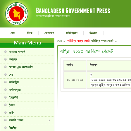
গনপ্রজাতন্ত্রী বাংলাদেশ সরকার
|
|
|
|
|
হোম
লিংক
যোগাযোগ
সাইট ম্যাপ
জিজ্ঞাসা
হোম »
অতিরিক্ত সংখ্যা গেজেট
অতিরিক্ত সংখ্যা গেজেট »
এপ্রিল ২০১৩ এর বিশেষ গেজেট
আমাদের সম্পর্কে
কার্যক্রম
তারিখ
শিরনাম
ফোকাস এন্ড অবজেকটিভ
সেবা
নং
২৮-০৪-২০১৩
৪৮.০০.০০০০.০০৪.৩৯.০৬৮.১২-২
কর্মকর্তাবৃন্দ
-প্রকৃত মুক্তিযোদ্ধার নামের তালিকা
অর্গানোগ্রাম
ইনভেন্টরি
টেন্ডার
জরিপ
সরকারী গেজেট
বিজ্ঞপ্তি