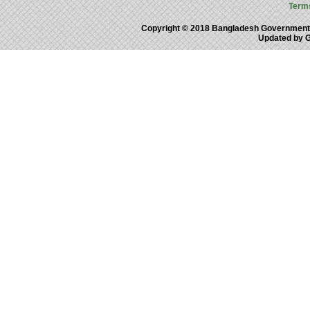
Term
Copyright © 2018 Bangladesh Government
Updated by 