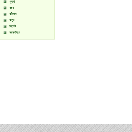
খুলনা
বগুরা
বরিশাল
রংপুর
সিলেট
ময়মনসিংহ