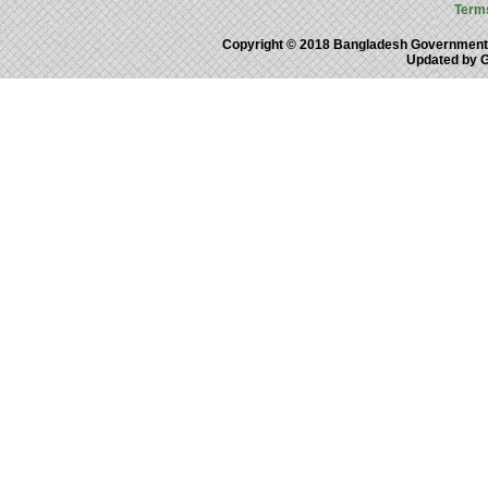
Term
Copyright © 2018 Bangladesh Government
Updated by 