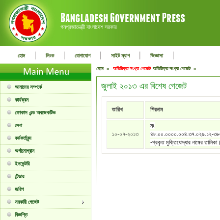
গনপ্রজাতন্ত্রী বাংলাদেশ সরকার
|
|
|
|
|
হোম
লিংক
যোগাযোগ
সাইট ম্যাপ
জিজ্ঞাসা
হোম »
অতিরিক্ত সংখ্যা গেজেট
অতিরিক্ত সংখ্যা গেজেট »
জুলাই ২০১৩ এর বিশেষ গেজেট
আমাদের সম্পর্কে
কার্যক্রম
তারিখ
শিরনাম
ফোকাস এন্ড অবজেকটিভ
সেবা
নং
১০-০৭-২০১৩
৪৮.০০.০০০০.০০৪.৩৭.০২৯.১২-৩
কর্মকর্তাবৃন্দ
-প্রকৃত মুক্তিযোদ্ধার নামের তালিকা
অর্গানোগ্রাম
ইনভেন্টরি
টেন্ডার
জরিপ
সরকারী গেজেট
বিজ্ঞপ্তি