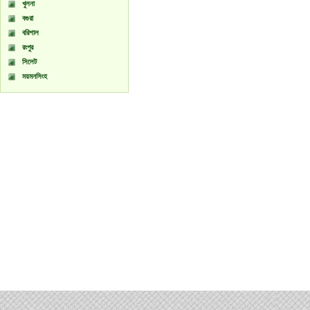
খুলনা
বগুরা
বরিশাল
রংপুর
সিলেট
ময়মনসিংহ