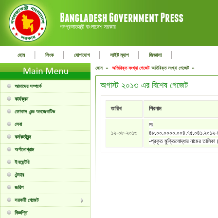
গনপ্রজাতন্ত্রী বাংলাদেশ সরকার
|
|
|
|
|
হোম
লিংক
যোগাযোগ
সাইট ম্যাপ
জিজ্ঞাসা
হোম »
অতিরিক্ত সংখ্যা গেজেট
অতিরিক্ত সংখ্যা গেজেট »
অগাস্ট ২০১৩ এর বিশেষ গেজেট
আমাদের সম্পর্কে
কার্যক্রম
তারিখ
শিরনাম
ফোকাস এন্ড অবজেকটিভ
সেবা
নং
১২-০৮-২০১৩
৪৮.০০.০০০০.০০৪.৭৫.০৪১.২০১২
কর্মকর্তাবৃন্দ
-প্রকৃত মুক্তিযোদ্ধার নামের তালিকা
অর্গানোগ্রাম
ইনভেন্টরি
টেন্ডার
জরিপ
সরকারী গেজেট
বিজ্ঞপ্তি