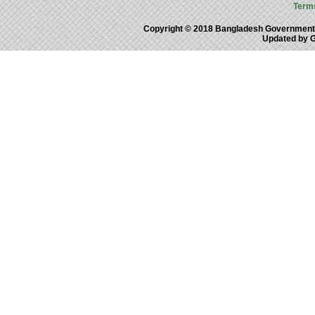
Term
Copyright © 2018 Bangladesh Government
Updated by 