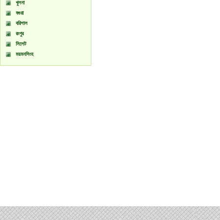
খুলনা
বগুরা
বরিশাল
রংপুর
সিলেট
ময়মনসিংহ