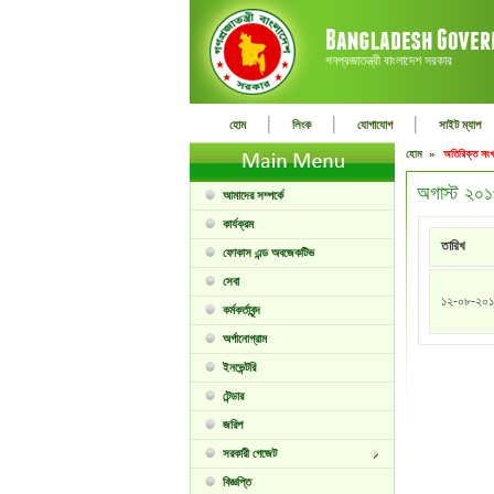
গনপ্রজাতন্ত্রী বাংলাদেশ সরকার
|
|
|
হোম
লিংক
যোগাযোগ
সাইট ম্যাপ
হোম »
অতিরিক্ত সংখ
অগাস্ট ২০১
আমাদের সম্পর্কে
কার্যক্রম
তারিখ
ফোকাস এন্ড অবজেকটিভ
সেবা
১২-০৮-২০
কর্মকর্তাবৃন্দ
অর্গানোগ্রাম
ইনভেন্টরি
টেন্ডার
জরিপ
সরকারী গেজেট
বিজ্ঞপ্তি