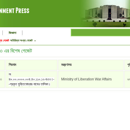
|
|
জিজ্ঞাসা
্যা গেজেট
অতিরিক্ত সংখ্যা গেজেট »
৩ এর বিশেষ গেজেট
শিরনাম
মন্ত্রণালয়
পৃষ
নং
১৩
৪৮.০০.০০০০.০০৪.৪০.১১০.১২-৪৫৩।-
Ministry of Liberation War Affairs
৬
-প্রকৃত মুক্তিযোদ্ধার নামের তালিকা।