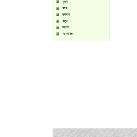
খুলনা
বগুরা
বরিশাল
রংপুর
সিলেট
ময়মনসিংহ