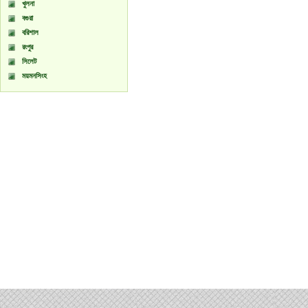
খুলনা
বগুরা
বরিশাল
রংপুর
সিলেট
ময়মনসিংহ