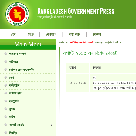
গনপ্রজাতন্ত্রী বাংলাদেশ সরকার
|
|
|
|
|
হোম
লিংক
যোগাযোগ
সাইট ম্যাপ
জিজ্ঞাসা
হোম »
অতিরিক্ত সংখ্যা গেজেট
অতিরিক্ত সংখ্যা গেজেট »
অগাস্ট ২০১৩ এর বিশেষ গেজেট
আমাদের সম্পর্কে
কার্যক্রম
তারিখ
শিরনাম
ফোকাস এন্ড অবজেকটিভ
সেবা
নং
১২-০৮-২০১৩
৪৮.০০.০০০০.০০৪.৪০.১১০.১২-৪৫
কর্মকর্তাবৃন্দ
-প্রকৃত মুক্তিযোদ্ধার নামের তালিকা
অর্গানোগ্রাম
ইনভেন্টরি
টেন্ডার
জরিপ
সরকারী গেজেট
বিজ্ঞপ্তি