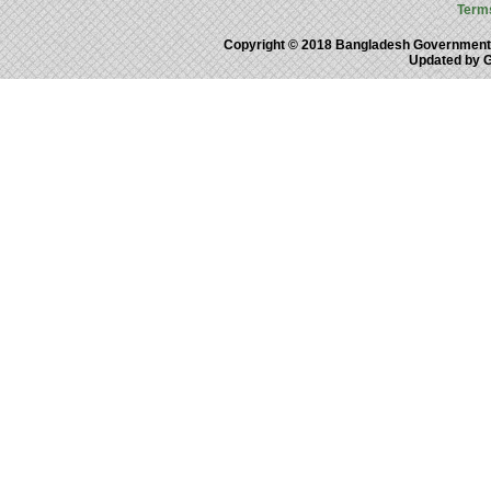
Term
Copyright © 2018 Bangladesh Government
Updated by 