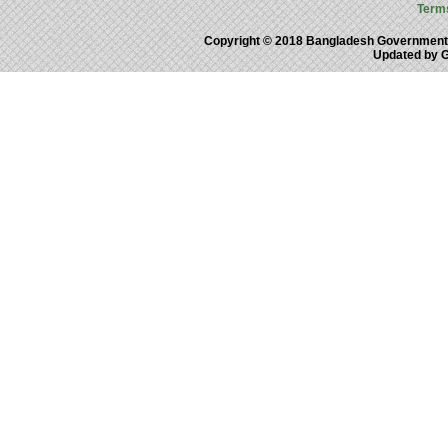
Term
Copyright © 2018 Bangladesh Government
Updated by 