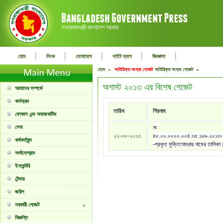
গনপ্রজাতন্ত্রী বাংলাদেশ সরকার
|
|
|
|
|
হোম
লিংক
যোগাযোগ
সাইট ম্যাপ
জিজ্ঞাসা
হোম »
অতিরিক্ত সংখ্যা গেজেট
অতিরিক্ত সংখ্যা গেজেট »
অগাস্ট ২০১৩ এর বিশেষ গেজেট
আমাদের সম্পর্কে
কার্যক্রম
তারিখ
শিরনাম
ফোকাস এন্ড অবজেকটিভ
সেবা
নং
২২-০৮-২০১৩
৪৮.০০.০০০০.০০৪.৩৫.১৬৯.২০১৩
কর্মকর্তাবৃন্দ
-প্রকৃত মুক্তিযোদ্ধার নামের তালিকা
অর্গানোগ্রাম
ইনভেন্টরি
টেন্ডার
জরিপ
সরকারী গেজেট
বিজ্ঞপ্তি