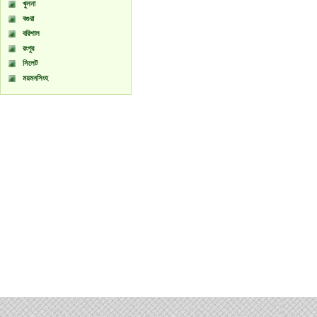
খুলনা
বগুরা
বরিশাল
রংপুর
সিলেট
ময়মনসিংহ