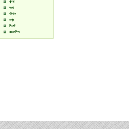
খুলনা
বগুরা
বরিশাল
রংপুর
সিলেট
ময়মনসিংহ