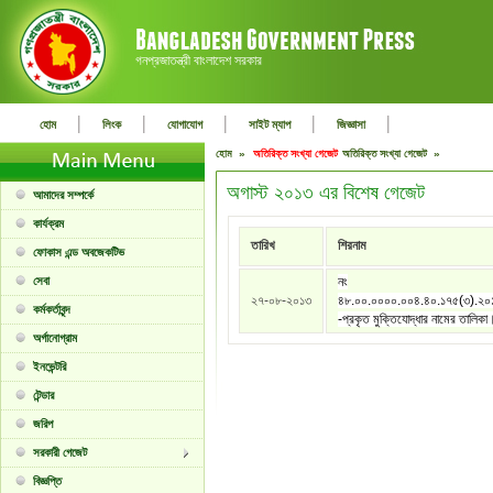
গনপ্রজাতন্ত্রী বাংলাদেশ সরকার
|
|
|
|
|
হোম
লিংক
যোগাযোগ
সাইট ম্যাপ
জিজ্ঞাসা
হোম »
অতিরিক্ত সংখ্যা গেজেট
অতিরিক্ত সংখ্যা গেজেট »
অগাস্ট ২০১৩ এর বিশেষ গেজেট
আমাদের সম্পর্কে
কার্যক্রম
তারিখ
শিরনাম
ফোকাস এন্ড অবজেকটিভ
সেবা
নং
২৭-০৮-২০১৩
৪৮.০০.০০০০.০০৪.৪০.১৭৫(৩).২
কর্মকর্তাবৃন্দ
-প্রকৃত মুক্তিযোদ্ধার নামের তালিকা
অর্গানোগ্রাম
ইনভেন্টরি
টেন্ডার
জরিপ
সরকারী গেজেট
বিজ্ঞপ্তি