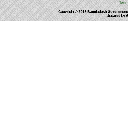
Term
Copyright © 2018 Bangladesh Government
Updated by 