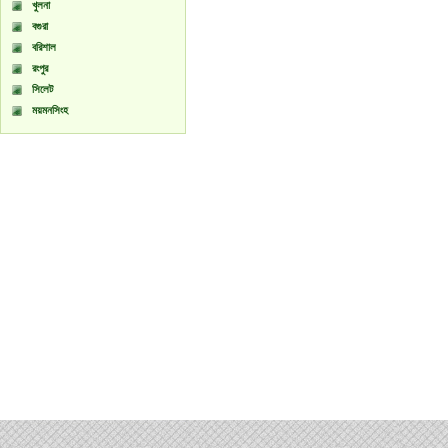
খুলনা
বগুরা
বরিশাল
রংপুর
সিলেট
ময়মনসিংহ