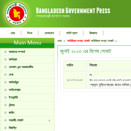
গনপ্রজাতন্ত্রী বাংলাদেশ সরকার
|
|
|
|
|
হোম
লিংক
যোগাযোগ
সাইট ম্যাপ
জিজ্ঞাসা
হোম »
অতিরিক্ত সংখ্যা গেজেট
অতিরিক্ত সংখ্যা গেজেট »
জুলাই ২০১৩ এর বিশেষ গেজেট
আমাদের সম্পর্কে
কার্যক্রম
তারিখ
শিরনাম
ফোকাস এন্ড অবজেকটিভ
সেবা
নং
১০-০৭-২০১৩
৪৮.০০.০০০০.০০৪.৩৯.১৩৭.২০১৩
কর্মকর্তাবৃন্দ
-প্রকৃত মুক্তিযোদ্ধার নামের তালিকা
অর্গানোগ্রাম
ইনভেন্টরি
টেন্ডার
জরিপ
সরকারী গেজেট
বিজ্ঞপ্তি