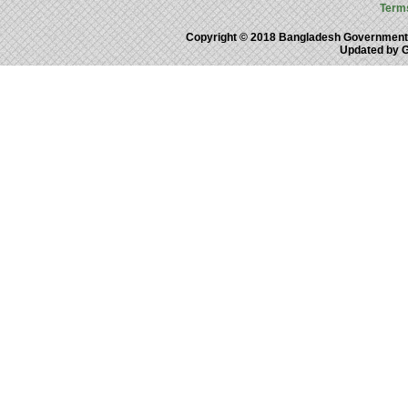
Term
Copyright © 2018 Bangladesh Government
Updated by 