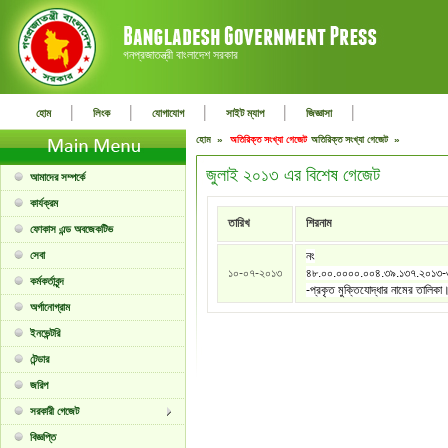
গনপ্রজাতন্ত্রী বাংলাদেশ সরকার
|
|
|
|
|
হোম
লিংক
যোগাযোগ
সাইট ম্যাপ
জিজ্ঞাসা
হোম »
অতিরিক্ত সংখ্যা গেজেট
অতিরিক্ত সংখ্যা গেজেট »
জুলাই ২০১৩ এর বিশেষ গেজেট
আমাদের সম্পর্কে
কার্যক্রম
তারিখ
শিরনাম
ফোকাস এন্ড অবজেকটিভ
সেবা
নং
১০-০৭-২০১৩
৪৮.০০.০০০০.০০৪.৩৯.১৩৭.২০১৩
কর্মকর্তাবৃন্দ
-প্রকৃত মুক্তিযোদ্ধার নামের তালিকা
অর্গানোগ্রাম
ইনভেন্টরি
টেন্ডার
জরিপ
সরকারী গেজেট
বিজ্ঞপ্তি