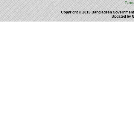
Term
Copyright © 2018 Bangladesh Government
Updated by 