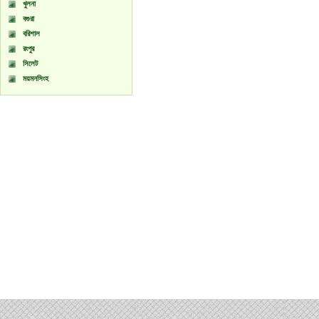
খুলনা
বগুরা
বরিশাল
রংপুর
সিলেট
ময়মনসিংহ