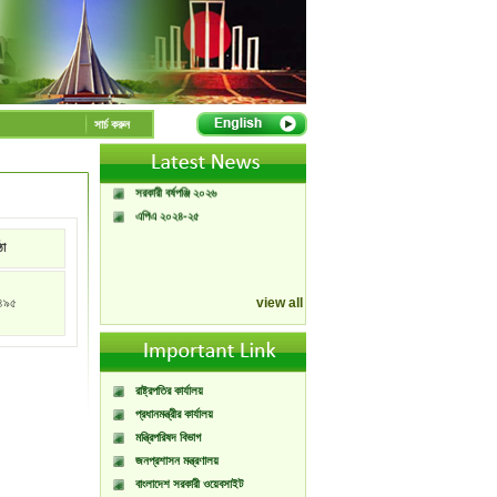
A Handbook of
Government Press
সার্চ করুন
Citizen Charter of
Bangladesh Government
Press
সরকারী বর্ষপঞ্জি ২০২৬
এপিএ ২০২৪-২৫
্ঠা
৪৯৫
view all
রাষ্ট্রপতির কার্যালয়
প্রধানমন্ত্রীর কার্যালয়
মন্ত্রিপরিষদ বিভাগ
জনপ্রশাসন মন্ত্রণালয়
বাংলাদেশ সরকারী ওয়েবসাইট