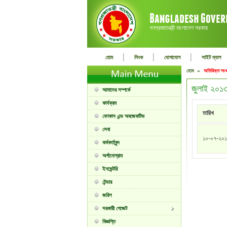
গনপ্রজাতন্ত্রী বাংলাদেশ সরকার
|
|
|
হোম
লিংক
যোগাযোগ
সাইট ম্যাপ
হোম »
অতিরিক্ত সংখ
জুলাই ২০১৩
আমাদের সম্পর্কে
কার্যক্রম
তারিখ
ফোকাস এন্ড অবজেকটিভ
সেবা
১০-০৭-২০
কর্মকর্তাবৃন্দ
অর্গানোগ্রাম
ইনভেন্টরি
টেন্ডার
জরিপ
সরকারী গেজেট
বিজ্ঞপ্তি