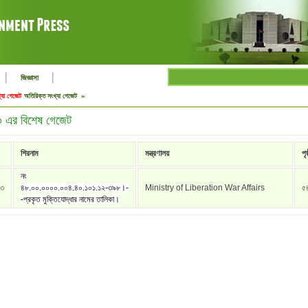
|
|
জিজ্ঞাসা
্যা গেজেট
অতিরিক্ত সংখ্যা গেজেট »
 এর বিশেষ গেজেট
শিরনাম
মন্ত্রণালয়
পৃষ
নং
১৩
৪৮.০০.০০০০.০০৪.৪০.১০১.১২-৩৯৮।-
Ministry of Liberation War Affairs
৫
-প্রকৃত মুক্তিযোদ্ধার নামের তালিকা।