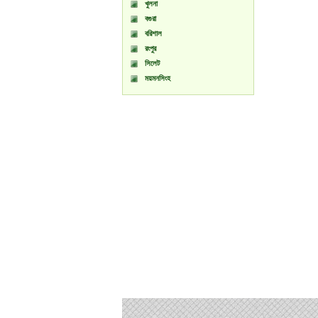
খুলনা
বগুরা
বরিশাল
রংপুর
সিলেট
ময়মনসিংহ