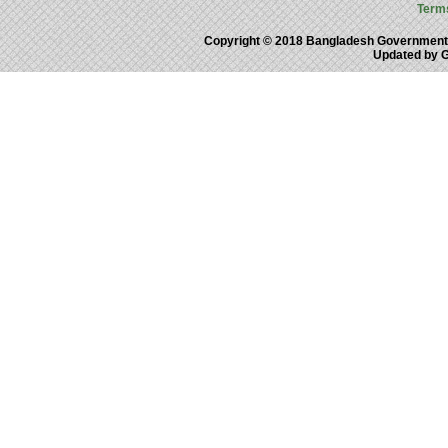
Term
Copyright © 2018 Bangladesh Government
Updated by 