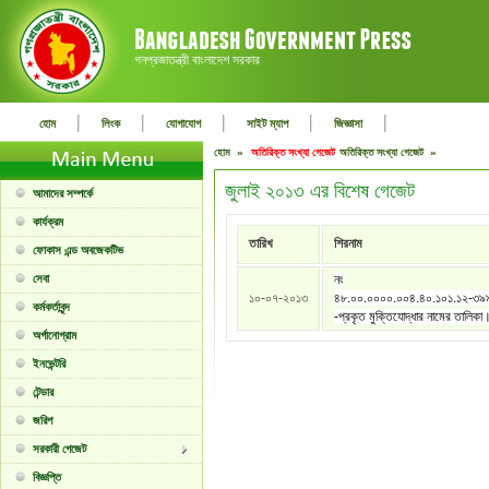
গনপ্রজাতন্ত্রী বাংলাদেশ সরকার
|
|
|
|
|
হোম
লিংক
যোগাযোগ
সাইট ম্যাপ
জিজ্ঞাসা
হোম »
অতিরিক্ত সংখ্যা গেজেট
অতিরিক্ত সংখ্যা গেজেট »
জুলাই ২০১৩ এর বিশেষ গেজেট
আমাদের সম্পর্কে
কার্যক্রম
তারিখ
শিরনাম
ফোকাস এন্ড অবজেকটিভ
সেবা
নং
১০-০৭-২০১৩
৪৮.০০.০০০০.০০৪.৪০.১০১.১২-৩৯
কর্মকর্তাবৃন্দ
-প্রকৃত মুক্তিযোদ্ধার নামের তালিকা
অর্গানোগ্রাম
ইনভেন্টরি
টেন্ডার
জরিপ
সরকারী গেজেট
বিজ্ঞপ্তি