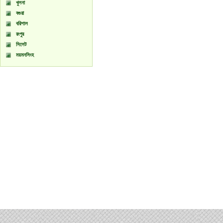
খুলনা
বগুরা
বরিশাল
রংপুর
সিলেট
ময়মনসিংহ