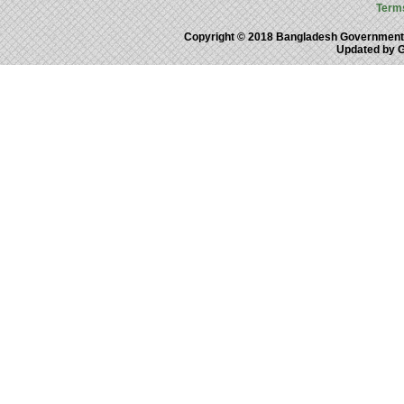
Term
Copyright © 2018 Bangladesh Government
Updated by 