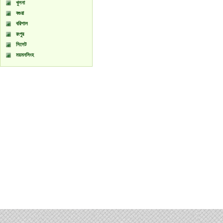
খুলনা
বগুরা
বরিশাল
রংপুর
সিলেট
ময়মনসিংহ