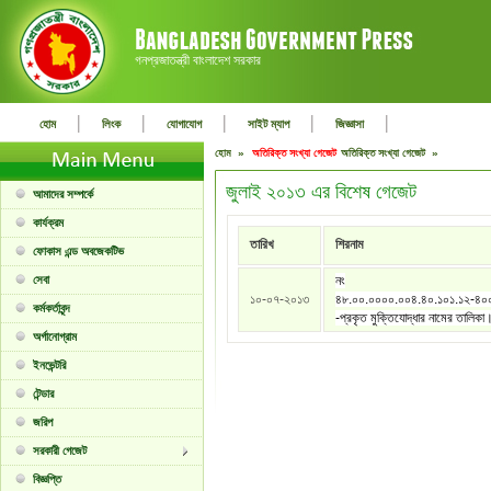
গনপ্রজাতন্ত্রী বাংলাদেশ সরকার
|
|
|
|
|
হোম
লিংক
যোগাযোগ
সাইট ম্যাপ
জিজ্ঞাসা
হোম »
অতিরিক্ত সংখ্যা গেজেট
অতিরিক্ত সংখ্যা গেজেট »
জুলাই ২০১৩ এর বিশেষ গেজেট
আমাদের সম্পর্কে
কার্যক্রম
তারিখ
শিরনাম
ফোকাস এন্ড অবজেকটিভ
সেবা
নং
১০-০৭-২০১৩
৪৮.০০.০০০০.০০৪.৪০.১০১.১২-৪০
কর্মকর্তাবৃন্দ
-প্রকৃত মুক্তিযোদ্ধার নামের তালিকা
অর্গানোগ্রাম
ইনভেন্টরি
টেন্ডার
জরিপ
সরকারী গেজেট
বিজ্ঞপ্তি