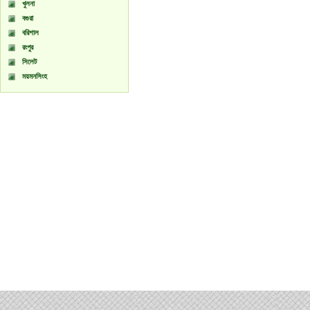
খুলনা
বগুরা
বরিশাল
রংপুর
সিলেট
ময়মনসিংহ