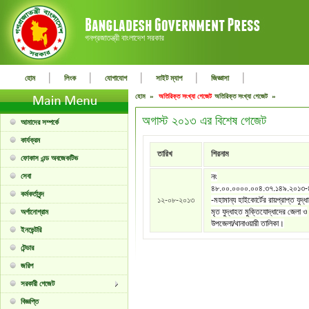
গনপ্রজাতন্ত্রী বাংলাদেশ সরকার
|
|
|
|
|
হোম
লিংক
যোগাযোগ
সাইট ম্যাপ
জিজ্ঞাসা
হোম »
অতিরিক্ত সংখ্যা গেজেট
অতিরিক্ত সংখ্যা গেজেট »
অগাস্ট ২০১৩ এর বিশেষ গেজেট
আমাদের সম্পর্কে
কার্যক্রম
তারিখ
শিরনাম
ফোকাস এন্ড অবজেকটিভ
সেবা
নং
৪৮.০০.০০০০.০০৪.৩৭.১৪৯.২০১৩
কর্মকর্তাবৃন্দ
১২-০৮-২০১৩
-মহামান্য হাইকোর্টের রায়প্রাপ্ত যুদ্ধ
মৃত যুদ্ধাহত মুক্তিযোদ্ধাদের জেলা ও
অর্গানোগ্রাম
উপজেলা/থানাওয়ারী তালিকা।
ইনভেন্টরি
টেন্ডার
জরিপ
সরকারী গেজেট
বিজ্ঞপ্তি