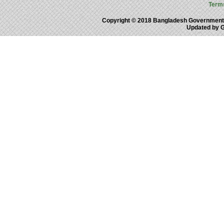
Term
Copyright © 2018 Bangladesh Government
Updated by 