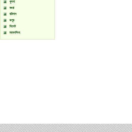
খুলনা
বগুরা
বরিশাল
রংপুর
সিলেট
ময়মনসিংহ