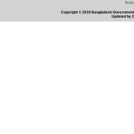
Term
Copyright © 2018 Bangladesh Government
Updated by 