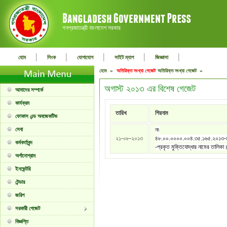
গনপ্রজাতন্ত্রী বাংলাদেশ সরকার
|
|
|
|
|
হোম
লিংক
যোগাযোগ
সাইট ম্যাপ
জিজ্ঞাসা
হোম »
অতিরিক্ত সংখ্যা গেজেট
অতিরিক্ত সংখ্যা গেজেট »
অগাস্ট ২০১৩ এর বিশেষ গেজেট
আমাদের সম্পর্কে
কার্যক্রম
তারিখ
শিরনাম
ফোকাস এন্ড অবজেকটিভ
সেবা
নং
২১-০৮-২০১৩
৪৮.০০.০০০০.০০৪.৩৫.১৬৫.২০১৩
কর্মকর্তাবৃন্দ
-প্রকৃত মুক্তিযোদ্ধার নামের তালিকা
অর্গানোগ্রাম
ইনভেন্টরি
টেন্ডার
জরিপ
সরকারী গেজেট
বিজ্ঞপ্তি