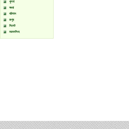
খুলনা
বগুরা
বরিশাল
রংপুর
সিলেট
ময়মনসিংহ