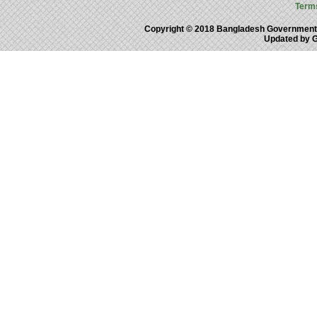
Term
Copyright © 2018 Bangladesh Government
Updated by 