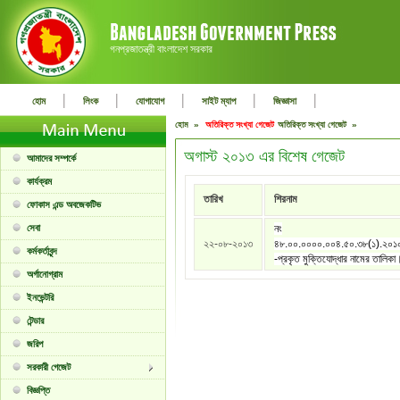
গনপ্রজাতন্ত্রী বাংলাদেশ সরকার
|
|
|
|
|
হোম
লিংক
যোগাযোগ
সাইট ম্যাপ
জিজ্ঞাসা
হোম »
অতিরিক্ত সংখ্যা গেজেট
অতিরিক্ত সংখ্যা গেজেট »
অগাস্ট ২০১৩ এর বিশেষ গেজেট
আমাদের সম্পর্কে
কার্যক্রম
তারিখ
শিরনাম
ফোকাস এন্ড অবজেকটিভ
সেবা
নং
২২-০৮-২০১৩
৪৮.০০.০০০০.০০৪.৫০.৩৮(১).২০
কর্মকর্তাবৃন্দ
-প্রকৃত মুক্তিযোদ্ধার নামের তালিকা
অর্গানোগ্রাম
ইনভেন্টরি
টেন্ডার
জরিপ
সরকারী গেজেট
বিজ্ঞপ্তি