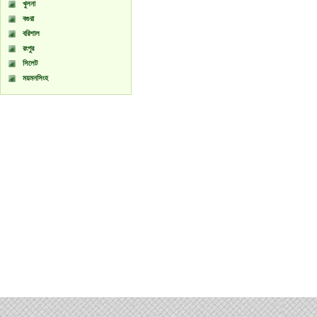
খুলনা
বগুরা
বরিশাল
রংপুর
সিলেট
ময়মনসিংহ