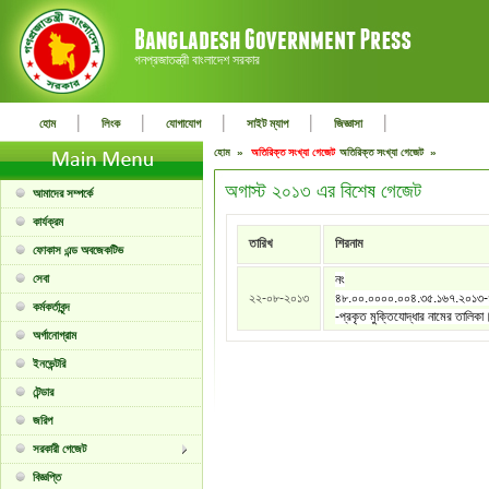
গনপ্রজাতন্ত্রী বাংলাদেশ সরকার
|
|
|
|
|
হোম
লিংক
যোগাযোগ
সাইট ম্যাপ
জিজ্ঞাসা
হোম »
অতিরিক্ত সংখ্যা গেজেট
অতিরিক্ত সংখ্যা গেজেট »
অগাস্ট ২০১৩ এর বিশেষ গেজেট
আমাদের সম্পর্কে
কার্যক্রম
তারিখ
শিরনাম
ফোকাস এন্ড অবজেকটিভ
সেবা
নং
২২-০৮-২০১৩
৪৮.০০.০০০০.০০৪.৩৫.১৬৭.২০১৩
কর্মকর্তাবৃন্দ
-প্রকৃত মুক্তিযোদ্ধার নামের তালিকা
অর্গানোগ্রাম
ইনভেন্টরি
টেন্ডার
জরিপ
সরকারী গেজেট
বিজ্ঞপ্তি