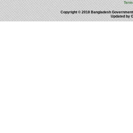
Term
Copyright © 2018 Bangladesh Government
Updated by 