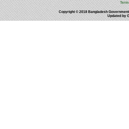
Term
Copyright © 2018 Bangladesh Government
Updated by 