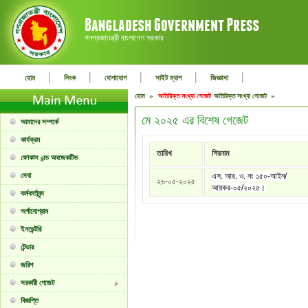
গনপ্রজাতন্ত্রী বাংলাদেশ সরকার
|
|
|
|
|
হোম
লিংক
যোগাযোগ
সাইট ম্যাপ
জিজ্ঞাসা
হোম »
অতিরিক্ত সংখ্যা গেজেট
অতিরিক্ত সংখ্যা গেজেট »
মে ২০২৫ এর বিশেষ গেজেট
আমাদের সম্পর্কে
কার্যক্রম
তারিখ
শিরনাম
ফোকাস এন্ড অবজেকটিভ
সেবা
এস. আর. ও. নং ১৫০-আইন/
২৬-০৫-২০২৫
আয়কর-০৫/২০২৫।
কর্মকর্তাবৃন্দ
অর্গানোগ্রাম
ইনভেন্টরি
টেন্ডার
জরিপ
সরকারী গেজেট
বিজ্ঞপ্তি