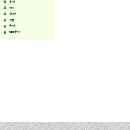
খুলনা
বগুরা
বরিশাল
রংপুর
সিলেট
ময়মনসিংহ