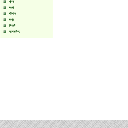
খুলনা
বগুরা
বরিশাল
রংপুর
সিলেট
ময়মনসিংহ