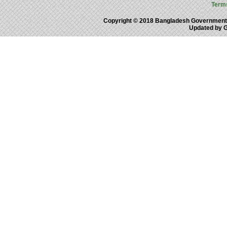
Term
Copyright © 2018 Bangladesh Government
Updated by 