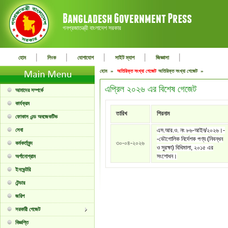
গনপ্রজাতন্ত্রী বাংলাদেশ সরকার
|
|
|
|
|
হোম
লিংক
যোগাযোগ
সাইট ম্যাপ
জিজ্ঞাসা
হোম »
অতিরিক্ত সংখ্যা গেজেট
অতিরিক্ত সংখ্যা গেজেট »
এপ্রিল ২০২৬ এর বিশেষ গেজেট
আমাদের সম্পর্কে
কার্যক্রম
তারিখ
শিরনাম
ফোকাস এন্ড অবজেকটিভ
সেবা
এস.আর.ও. নং ৮৬-আইন/২০২৬।-
-ভৌগোলিক নির্দেশক পণ্য (নিবন্ধন
৩০-০৪-২০২৬
কর্মকর্তাবৃন্দ
ও সুরক্ষা) বিধিমালা, ২০১৫ এর
সংশোধন।
অর্গানোগ্রাম
ইনভেন্টরি
টেন্ডার
জরিপ
সরকারী গেজেট
বিজ্ঞপ্তি