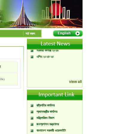
A Handbook of
Government Press
সার্চ করুন
Citizen Charter of
Bangladesh Government
Press
সরকারী বর্ষপঞ্জি ২০২৬
এপিএ ২০২৪-২৫
া
৩৯১
view all
রাষ্ট্রপতির কার্যালয়
প্রধানমন্ত্রীর কার্যালয়
মন্ত্রিপরিষদ বিভাগ
জনপ্রশাসন মন্ত্রণালয়
বাংলাদেশ সরকারী ওয়েবসাইট