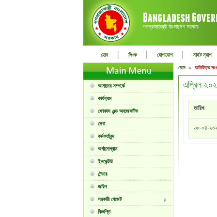
গনপ্রজাতন্ত্রী বাংলাদেশ সরকার
|
|
|
হোম
লিংক
যোগাযোগ
সাইট ম্যাপ
হোম »
অতিরিক্ত সংখ
এপ্রিল ২০২
আমাদের সম্পর্কে
কার্যক্রম
তারিখ
ফোকাস এন্ড অবজেকটিভ
সেবা
৩০-০৪-২০
কর্মকর্তাবৃন্দ
অর্গানোগ্রাম
ইনভেন্টরি
টেন্ডার
জরিপ
সরকারী গেজেট
বিজ্ঞপ্তি