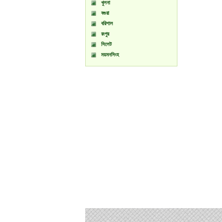
খুলনা
বগুরা
বরিশাল
রংপুর
সিলেট
ময়মনসিংহ