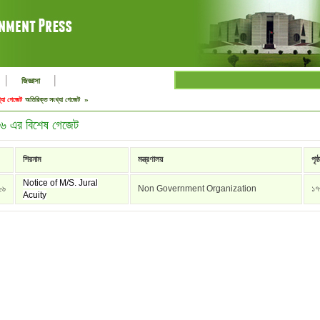
|
|
জিজ্ঞাসা
্যা গেজেট
অতিরিক্ত সংখ্যা গেজেট »
৬ এর বিশেষ গেজেট
শিরনাম
মন্ত্রণালয়
পৃষ্ঠ
Notice of M/S. Jural
২৬
Non Government Organization
১৭
Acuity