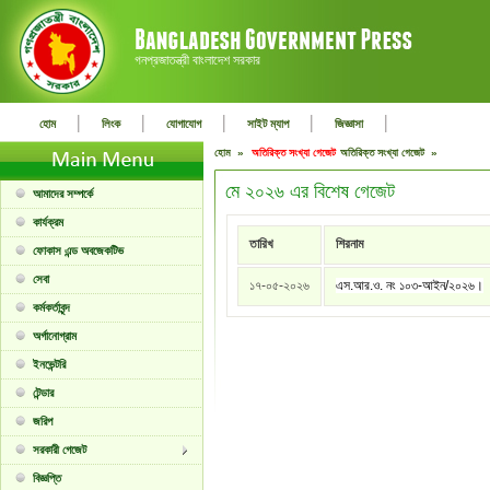
গনপ্রজাতন্ত্রী বাংলাদেশ সরকার
|
|
|
|
|
হোম
লিংক
যোগাযোগ
সাইট ম্যাপ
জিজ্ঞাসা
হোম »
অতিরিক্ত সংখ্যা গেজেট
অতিরিক্ত সংখ্যা গেজেট »
মে ২০২৬ এর বিশেষ গেজেট
আমাদের সম্পর্কে
কার্যক্রম
তারিখ
শিরনাম
ফোকাস এন্ড অবজেকটিভ
সেবা
১৭-০৫-২০২৬
এস.আর.ও. নং ১০৩-আইন/২০২৬।
কর্মকর্তাবৃন্দ
অর্গানোগ্রাম
ইনভেন্টরি
টেন্ডার
জরিপ
সরকারী গেজেট
বিজ্ঞপ্তি