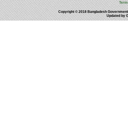
Term
Copyright © 2018 Bangladesh Government
Updated by 