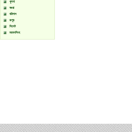
খুলনা
বগুরা
বরিশাল
রংপুর
সিলেট
ময়মনসিংহ