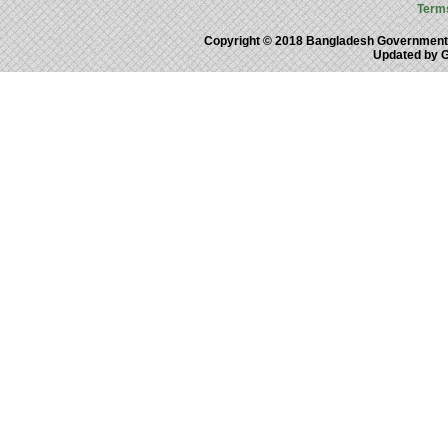
Term
Copyright © 2018 Bangladesh Government
Updated by 