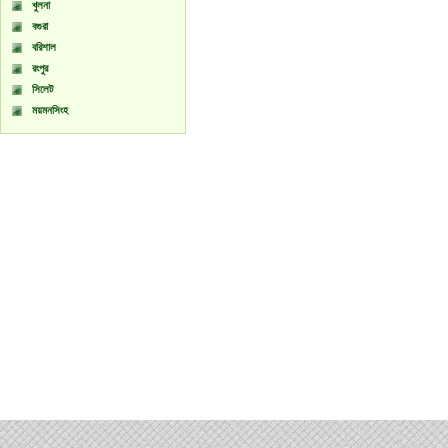
খুলনা
বগুরা
বরিশাল
রংপুর
সিলেট
ময়মনসিংহ