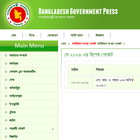
গনপ্রজাতন্ত্রী বাংলাদেশ সরকার
|
|
|
|
|
হোম
লিংক
যোগাযোগ
সাইট ম্যাপ
জিজ্ঞাসা
হোম »
অতিরিক্ত সংখ্যা গেজেট
অতিরিক্ত সংখ্যা গেজেট »
মে ২০২৬ এর বিশেষ গেজেট
আমাদের সম্পর্কে
কার্যক্রম
তারিখ
শিরনাম
ফোকাস এন্ড অবজেকটিভ
সেবা
এস. আর. ও. নম্বর ১০৫-আইন/
১৭-০৫-২০২৬
২০২৬।
কর্মকর্তাবৃন্দ
অর্গানোগ্রাম
ইনভেন্টরি
টেন্ডার
জরিপ
সরকারী গেজেট
বিজ্ঞপ্তি