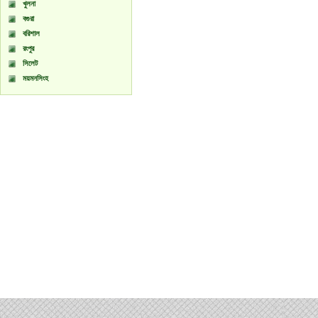
খুলনা
বগুরা
বরিশাল
রংপুর
সিলেট
ময়মনসিংহ