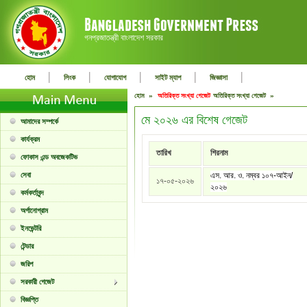
গনপ্রজাতন্ত্রী বাংলাদেশ সরকার
|
|
|
|
|
হোম
লিংক
যোগাযোগ
সাইট ম্যাপ
জিজ্ঞাসা
হোম »
অতিরিক্ত সংখ্যা গেজেট
অতিরিক্ত সংখ্যা গেজেট »
মে ২০২৬ এর বিশেষ গেজেট
আমাদের সম্পর্কে
কার্যক্রম
তারিখ
শিরনাম
ফোকাস এন্ড অবজেকটিভ
সেবা
এস. আর. ও. নম্বর ১০৭-আইন/
১৭-০৫-২০২৬
২০২৬
কর্মকর্তাবৃন্দ
অর্গানোগ্রাম
ইনভেন্টরি
টেন্ডার
জরিপ
সরকারী গেজেট
বিজ্ঞপ্তি