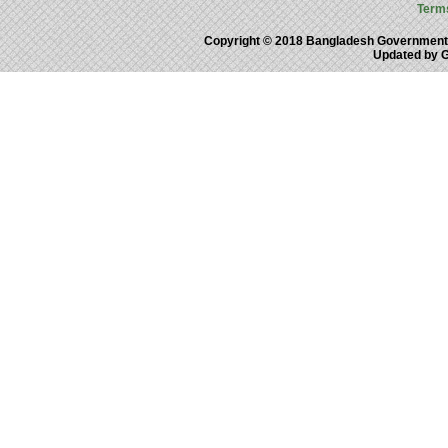
Term
Copyright © 2018 Bangladesh Government
Updated by 