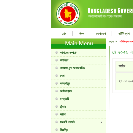
গনপ্রজাতন্ত্রী বাংলাদেশ সরকার
|
|
|
হোম
লিংক
যোগাযোগ
সাইট ম্যাপ
হোম »
অতিরিক্ত সংখ
মে ২০২৬ এ
আমাদের সম্পর্কে
কার্যক্রম
তারিখ
ফোকাস এন্ড অবজেকটিভ
সেবা
২৪-০৫-২০
কর্মকর্তাবৃন্দ
অর্গানোগ্রাম
ইনভেন্টরি
টেন্ডার
জরিপ
সরকারী গেজেট
বিজ্ঞপ্তি