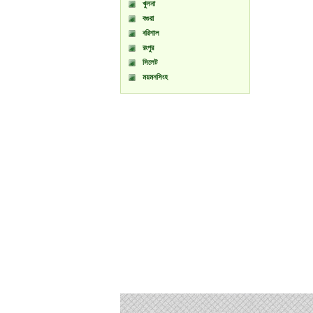
খুলনা
বগুরা
বরিশাল
রংপুর
সিলেট
ময়মনসিংহ