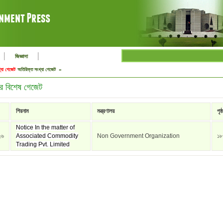
|
|
জিজ্ঞাসা
্যা গেজেট
অতিরিক্ত সংখ্যা গেজেট »
র বিশেষ গেজেট
শিরনাম
মন্ত্রণালয়
পৃষ্ঠ
Notice In the matter of
২৬
Associated Commodity
Non Government Organization
১৮
Trading Pvt. Limited