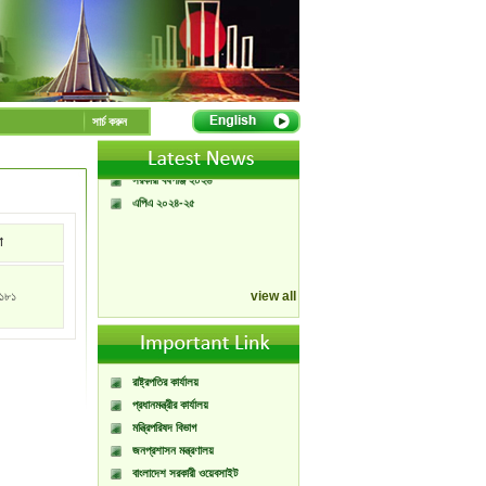
A Handbook of
Government Press
Citizen Charter of
সার্চ করুন
Bangladesh Government
Press
সরকারী বর্ষপঞ্জি ২০২৬
এপিএ ২০২৪-২৫
া
১৮১
view all
রাষ্ট্রপতির কার্যালয়
প্রধানমন্ত্রীর কার্যালয়
মন্ত্রিপরিষদ বিভাগ
জনপ্রশাসন মন্ত্রণালয়
বাংলাদেশ সরকারী ওয়েবসাইট