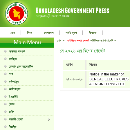
গনপ্রজাতন্ত্রী বাংলাদেশ সরকার
|
|
|
|
|
হোম
লিংক
যোগাযোগ
সাইট ম্যাপ
জিজ্ঞাসা
হোম »
অতিরিক্ত সংখ্যা গেজেট
অতিরিক্ত সংখ্যা গেজেট »
মে ২০২৬ এর বিশেষ গেজেট
আমাদের সম্পর্কে
কার্যক্রম
তারিখ
শিরনাম
ফোকাস এন্ড অবজেকটিভ
সেবা
Notice In the matter of
২৪-০৫-২০২৬
BENGAL ELECTRICALS
কর্মকর্তাবৃন্দ
& ENGINEERING LTD.
অর্গানোগ্রাম
ইনভেন্টরি
টেন্ডার
জরিপ
সরকারী গেজেট
বিজ্ঞপ্তি