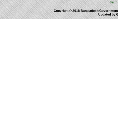
Term
Copyright © 2018 Bangladesh Government
Updated by 