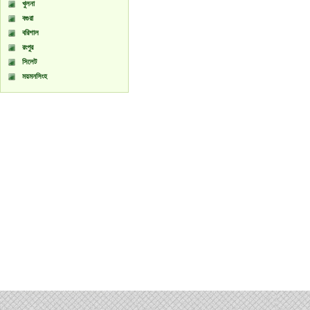
খুলনা
বগুরা
বরিশাল
রংপুর
সিলেট
ময়মনসিংহ