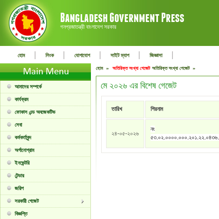
গনপ্রজাতন্ত্রী বাংলাদেশ সরকার
|
|
|
|
|
হোম
লিংক
যোগাযোগ
সাইট ম্যাপ
জিজ্ঞাসা
হোম »
অতিরিক্ত সংখ্যা গেজেট
অতিরিক্ত সংখ্যা গেজেট »
মে ২০২৬ এর বিশেষ গেজেট
আমাদের সম্পর্কে
কার্যক্রম
তারিখ
শিরনাম
ফোকাস এন্ড অবজেকটিভ
সেবা
নং
২৪-০৫-২০২৬
৫৩.০২.০০০০.০০০.২০১.২২.০৪৩৬
কর্মকর্তাবৃন্দ
অর্গানোগ্রাম
ইনভেন্টরি
টেন্ডার
জরিপ
সরকারী গেজেট
বিজ্ঞপ্তি