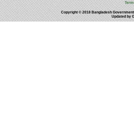
Term
Copyright © 2018 Bangladesh Government
Updated by 