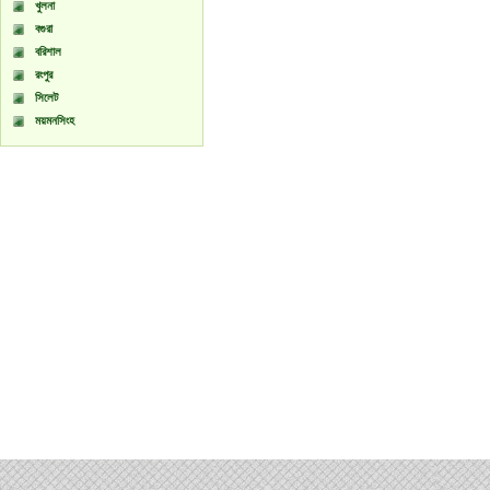
খুলনা
বগুরা
বরিশাল
রংপুর
সিলেট
ময়মনসিংহ