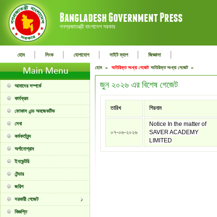
গনপ্রজাতন্ত্রী বাংলাদেশ সরকার
|
|
|
|
|
হোম
লিংক
যোগাযোগ
সাইট ম্যাপ
জিজ্ঞাসা
হোম »
অতিরিক্ত সংখ্যা গেজেট
অতিরিক্ত সংখ্যা গেজেট »
জুন ২০২৬ এর বিশেষ গেজেট
আমাদের সম্পর্কে
কার্যক্রম
তারিখ
শিরনাম
ফোকাস এন্ড অবজেকটিভ
সেবা
Notice In the matter of
০৭-০৬-২০২৬
SAVER ACADEMY
কর্মকর্তাবৃন্দ
LIMITED
অর্গানোগ্রাম
ইনভেন্টরি
টেন্ডার
জরিপ
সরকারী গেজেট
বিজ্ঞপ্তি