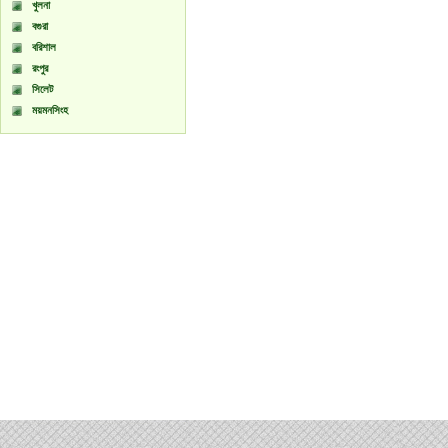
খুলনা
বগুরা
বরিশাল
রংপুর
সিলেট
ময়মনসিংহ