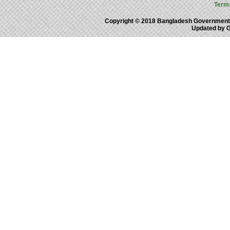
Term
Copyright © 2018 Bangladesh Government
Updated by 