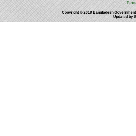
Term
Copyright © 2018 Bangladesh Government
Updated by 