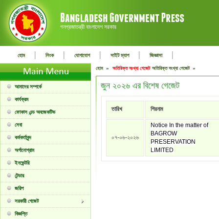
গনপ্রজাতন্ত্রী বাংলাদেশ সরকার
|
|
|
|
|
হোম
লিংক
যোগাযোগ
সাইট ম্যাপ
জিজ্ঞাসা
হোম »
অতিরিক্ত সংখ্যা গেজেট
অতিরিক্ত সংখ্যা গেজেট »
জুন ২০২৬ এর বিশেষ গেজেট
আমাদের সম্পর্কে
কার্যক্রম
তারিখ
শিরনাম
ফোকাস এন্ড অবজেকটিভ
সেবা
Notice In the matter of
BAGROW
০৭-০৬-২০২৬
কর্মকর্তাবৃন্দ
PRESERVATION
LIMITED
অর্গানোগ্রাম
ইনভেন্টরি
টেন্ডার
জরিপ
সরকারী গেজেট
বিজ্ঞপ্তি