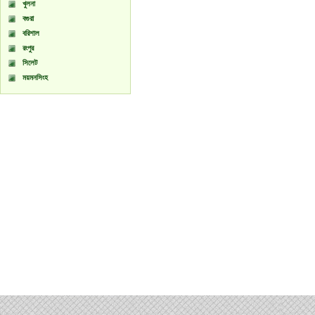
খুলনা
বগুরা
বরিশাল
রংপুর
সিলেট
ময়মনসিংহ