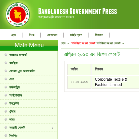
গনপ্রজাতন্ত্রী বাংলাদেশ সরকার
|
|
|
|
|
হোম
লিংক
যোগাযোগ
সাইট ম্যাপ
জিজ্ঞাসা
হোম »
অতিরিক্ত সংখ্যা গেজেট
অতিরিক্ত সংখ্যা গেজেট »
এপ্রিল ২০১৩ এর বিশেষ গেজেট
আমাদের সম্পর্কে
কার্যক্রম
তারিখ
শিরনাম
ফোকাস এন্ড অবজেকটিভ
সেবা
Corporate Textile &
০১-০৪-২০১৩
Fashion Limited
কর্মকর্তাবৃন্দ
অর্গানোগ্রাম
ইনভেন্টরি
টেন্ডার
জরিপ
সরকারী গেজেট
বিজ্ঞপ্তি