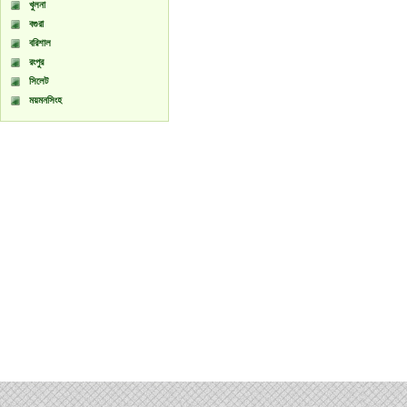
খুলনা
বগুরা
বরিশাল
রংপুর
সিলেট
ময়মনসিংহ