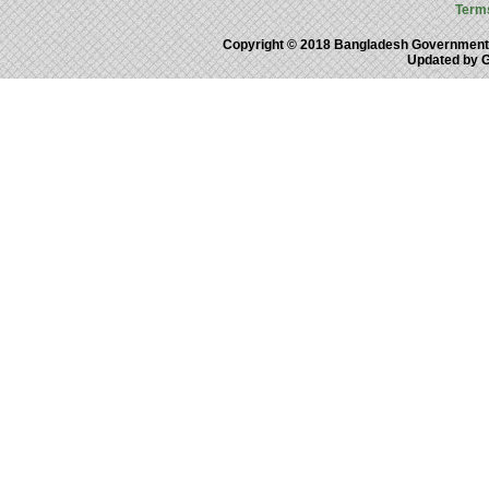
Term
Copyright © 2018 Bangladesh Government
Updated by 