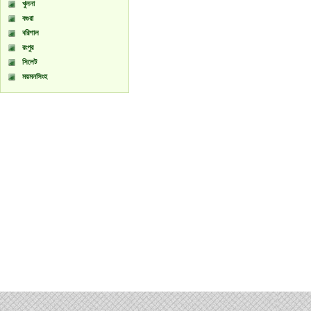
খুলনা
বগুরা
বরিশাল
রংপুর
সিলেট
ময়মনসিংহ