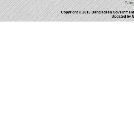
Term
Copyright © 2018 Bangladesh Government
Updated by 