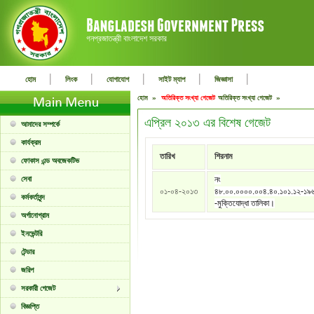
গনপ্রজাতন্ত্রী বাংলাদেশ সরকার
|
|
|
|
|
হোম
লিংক
যোগাযোগ
সাইট ম্যাপ
জিজ্ঞাসা
হোম »
অতিরিক্ত সংখ্যা গেজেট
অতিরিক্ত সংখ্যা গেজেট »
এপ্রিল ২০১৩ এর বিশেষ গেজেট
আমাদের সম্পর্কে
কার্যক্রম
তারিখ
শিরনাম
ফোকাস এন্ড অবজেকটিভ
সেবা
নং
০১-০৪-২০১৩
৪৮.০০.০০০০.০০৪.৪০.১০১.১২-১৯
কর্মকর্তাবৃন্দ
-মুক্তিযোদ্ধা তালিকা।
অর্গানোগ্রাম
ইনভেন্টরি
টেন্ডার
জরিপ
সরকারী গেজেট
বিজ্ঞপ্তি