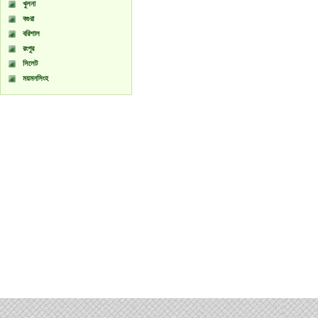
খুলনা
বগুরা
বরিশাল
রংপুর
সিলেট
ময়মনসিংহ