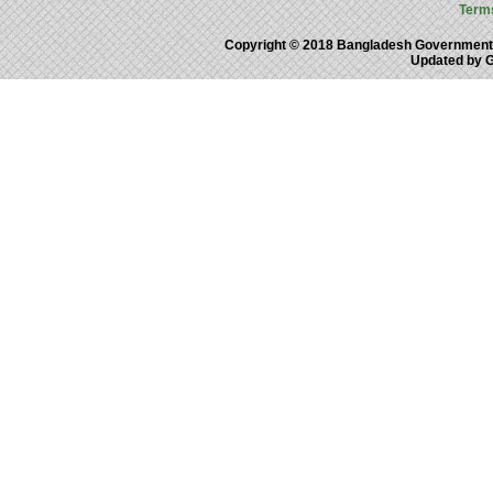
Term
Copyright © 2018 Bangladesh Government
Updated by 