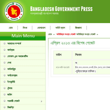
গনপ্রজাতন্ত্রী বাংলাদেশ সরকার
|
|
|
|
|
হোম
লিংক
যোগাযোগ
সাইট ম্যাপ
জিজ্ঞাসা
হোম »
অতিরিক্ত সংখ্যা গেজেট
অতিরিক্ত সংখ্যা গেজেট »
এপ্রিল ২০১৩ এর বিশেষ গেজেট
আমাদের সম্পর্কে
কার্যক্রম
তারিখ
শিরনাম
ফোকাস এন্ড অবজেকটিভ
সেবা
নং
০১-০৪-২০১৩
৪৮.০০.০০০০.০০৪.৪০.১০১.১২-১৯
কর্মকর্তাবৃন্দ
-মুক্তিযোদ্ধা তালিকা।
অর্গানোগ্রাম
ইনভেন্টরি
টেন্ডার
জরিপ
সরকারী গেজেট
বিজ্ঞপ্তি