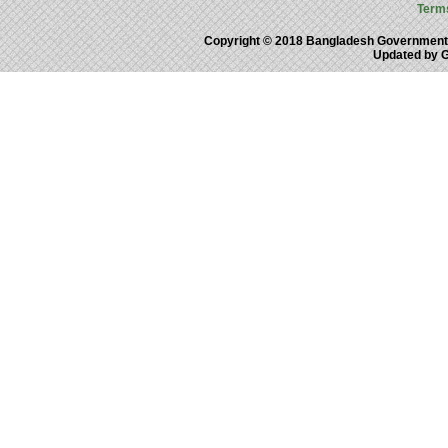
Term
Copyright © 2018 Bangladesh Government
Updated by 