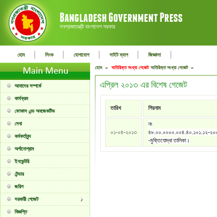
গনপ্রজাতন্ত্রী বাংলাদেশ সরকার
|
|
|
|
|
হোম
লিংক
যোগাযোগ
সাইট ম্যাপ
জিজ্ঞাসা
হোম »
অতিরিক্ত সংখ্যা গেজেট
অতিরিক্ত সংখ্যা গেজেট »
এপ্রিল ২০১৩ এর বিশেষ গেজেট
আমাদের সম্পর্কে
কার্যক্রম
তারিখ
শিরনাম
ফোকাস এন্ড অবজেকটিভ
সেবা
নং
০১-০৪-২০১৩
৪৮.০০.০০০০.০০৪.৪০.১০১.১২-২০
কর্মকর্তাবৃন্দ
-মুক্তিযোদ্ধা তালিকা।
অর্গানোগ্রাম
ইনভেন্টরি
টেন্ডার
জরিপ
সরকারী গেজেট
বিজ্ঞপ্তি