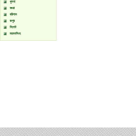
খুলনা
বগুরা
বরিশাল
রংপুর
সিলেট
ময়মনসিংহ