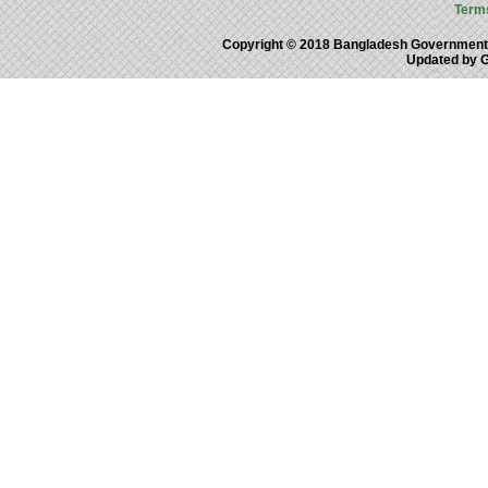
Term
Copyright © 2018 Bangladesh Government
Updated by 