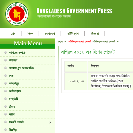
গনপ্রজাতন্ত্রী বাংলাদেশ সরকার
|
|
|
|
|
হোম
লিংক
যোগাযোগ
সাইট ম্যাপ
জিজ্ঞাসা
হোম »
অতিরিক্ত সংখ্যা গেজেট
অতিরিক্ত সংখ্যা গেজেট »
এপ্রিল ২০১৩ এর বিশেষ গেজেট
আমাদের সম্পর্কে
কার্যক্রম
তারিখ
শিরনাম
ফোকাস এন্ড অবজেকটিভ
সেবা
সাধারণ ওয়ার্ডের সদস্য পদে নির্বাচিত
০১-০৪-২০১৩
ঘোষিত প্রার্থীর তালিকা (জেলা
কর্মকর্তাবৃন্দ
ঝিনাইদহ, উপজেলা ঝিনাইদহ সদর)।
অর্গানোগ্রাম
ইনভেন্টরি
টেন্ডার
জরিপ
সরকারী গেজেট
বিজ্ঞপ্তি