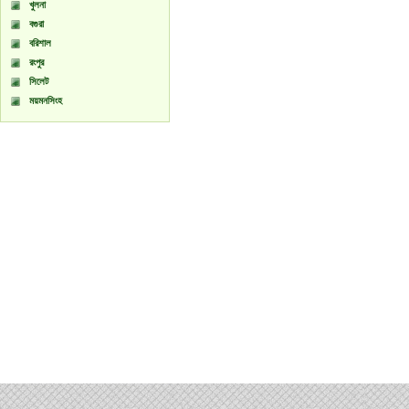
খুলনা
বগুরা
বরিশাল
রংপুর
সিলেট
ময়মনসিংহ