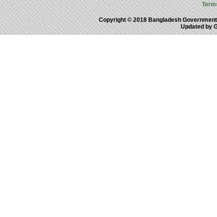
Term
Copyright © 2018 Bangladesh Government
Updated by 