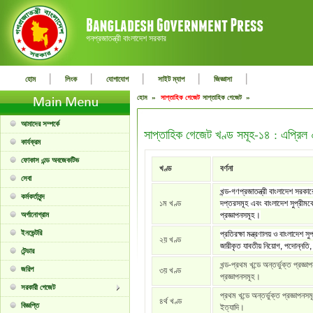
গনপ্রজাতন্ত্রী বাংলাদেশ সরকার
|
|
|
|
|
হোম
লিংক
যোগাযোগ
সাইট ম্যাপ
জিজ্ঞাসা
হোম »
সাপ্তাহিক গেজেট
সাপ্তাহিক গেজেট »
আমাদের সম্পর্কে
সাপ্তাহিক গেজেট খণ্ড সমূহ-১৪ : এপ্রি
কার্যক্রম
ফোকাস এন্ড অবজেকটিভ
খণ্ড
বর্ণনা
সেবা
খন্ড-গণপ্রজাতন্ত্রী বাংলাদেশ সরকা
কর্মকর্তাবৃন্দ
১ম খণ্ড
দপ্তরসমূহ এবং বাংলাদেশ সুপ্রীমকো
অর্গানোগ্রাম
প্রজ্ঞাপনসমূহ।
ইনভেন্টরি
প্রতিরক্ষা মন্ত্রণালয় ও বাংলাদেশ সু
২য় খণ্ড
জারীকৃত যাবতীয় নিয়োগ, পদোন্নতি, 
টেন্ডার
খন্ড-প্রথম খন্ডে অন্তর্ভুক্ত প্রজ্ঞা
জরিপ
৩য় খণ্ড
প্রজ্ঞাপনসমূহ।
সরকারী গেজেট
প্রথম খন্ডে অন্তর্ভুক্ত প্রজ্ঞাপনস
৪র্থ খণ্ড
বিজ্ঞপ্তি
ইত্যাদি।