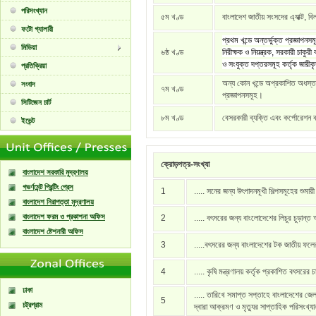
পরিসংখ্যান
৫ম খণ্ড
বাংলাদেশ জাতীয় সংসদের এ্যাক্ট, বি
ফটো গ্যালারী
প্রথম খন্ডে অন্তর্ভুক্ত প্রজ্ঞাপনস
মিডিয়া
৬ষ্ঠ খণ্ড
নিরীক্ষক ও নিয়ন্ত্রক, সরকারী চাকু
ও সংযুক্ত দপ্তরসমূহ কর্তৃক জারীক
প্রতিক্রিয়া
অন্য কোন খন্ডে অপ্রকাশিত অধস্তন 
সংবাদ
৭ম খণ্ড
প্রজ্ঞাপনসমূহ।
সিটিজেন চার্ট
৮ম খণ্ড
বেসরকারী ব্যক্তি এবং কর্পোরেশন ক
ইভেন্ট
ক্রোড়পত্র-সংখ্যা
বাংলাদেশ সরকারি মুদ্রণালয়
গভর্ণমেন্ট প্রিন্টিং প্রেস
1
..... সনের জন্য উৎপাদনমূখী শিল্পসমূহের শুমার
বাংলাদেশ নিরাপত্তা মুদ্রণালয়
বাংলাদেশ ফরম ও প্রকাশনা অফিস
2
..... বৎসরের জন্য বাংলোদেশের লিচুর চুড়ান্ত
বাংলাদেশ ষ্টেশনারী অফিস
3
.....বৎসরের জন্য বাংলাদেশের টক জাতীয় ফল
4
..... কৃষি মন্ত্রণালয় কর্তৃক প্রকাশিত বৎসরের 
ঢাকা
..... তারিখে সমাপ্ত সপ্তাহে বাংলাদেশের জেল
5
চট্রগ্রাম
দ্বারা আক্রমণ ও মৃত্যুর সাপ্তাহিক পরিসংখ্য