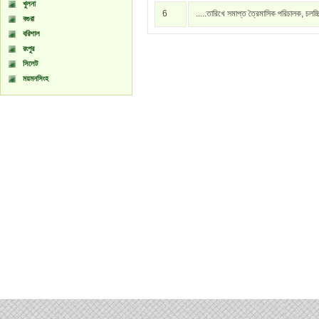
খুলনা
6
.....তারিখে সমাপ্ত ত্রৈমাসিক পরিচালক, চলচ্
বগুরা
বরিশাল
রংপুর
সিলেট
ময়মনসিংহ