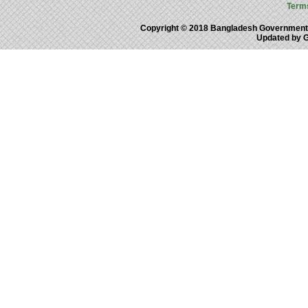
Term
Copyright © 2018 Bangladesh Government
Updated by 