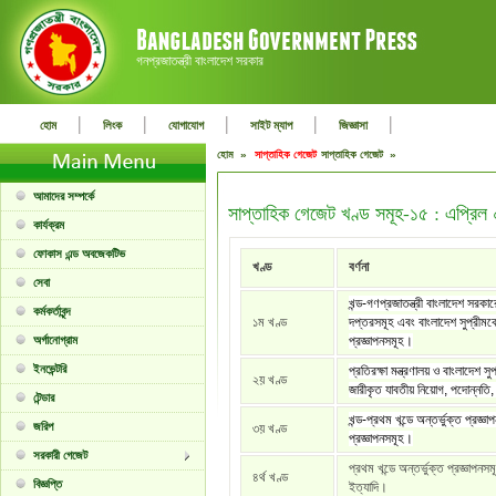
গনপ্রজাতন্ত্রী বাংলাদেশ সরকার
|
|
|
|
|
হোম
লিংক
যোগাযোগ
সাইট ম্যাপ
জিজ্ঞাসা
হোম »
সাপ্তাহিক গেজেট
সাপ্তাহিক গেজেট »
আমাদের সম্পর্কে
সাপ্তাহিক গেজেট খণ্ড সমূহ-১৫ : এপ্রি
কার্যক্রম
ফোকাস এন্ড অবজেকটিভ
খণ্ড
বর্ণনা
সেবা
খন্ড-গণপ্রজাতন্ত্রী বাংলাদেশ সরকা
কর্মকর্তাবৃন্দ
১ম খণ্ড
দপ্তরসমূহ এবং বাংলাদেশ সুপ্রীমকো
অর্গানোগ্রাম
প্রজ্ঞাপনসমূহ।
ইনভেন্টরি
প্রতিরক্ষা মন্ত্রণালয় ও বাংলাদেশ সু
২য় খণ্ড
জারীকৃত যাবতীয় নিয়োগ, পদোন্নতি, 
টেন্ডার
খন্ড-প্রথম খন্ডে অন্তর্ভুক্ত প্রজ্ঞা
জরিপ
৩য় খণ্ড
প্রজ্ঞাপনসমূহ।
সরকারী গেজেট
প্রথম খন্ডে অন্তর্ভুক্ত প্রজ্ঞাপনস
৪র্থ খণ্ড
বিজ্ঞপ্তি
ইত্যাদি।