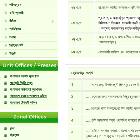
পরিসংখ্যান
৫ম খণ্ড
বাংলাদেশ জাতীয় সংসদের এ্যাক্ট, বি
ফটো গ্যালারী
প্রথম খন্ডে অন্তর্ভুক্ত প্রজ্ঞাপনস
মিডিয়া
৬ষ্ঠ খণ্ড
নিরীক্ষক ও নিয়ন্ত্রক, সরকারী চাকু
ও সংযুক্ত দপ্তরসমূহ কর্তৃক জারীক
প্রতিক্রিয়া
অন্য কোন খন্ডে অপ্রকাশিত অধস্তন 
সংবাদ
৭ম খণ্ড
প্রজ্ঞাপনসমূহ।
সিটিজেন চার্ট
৮ম খণ্ড
বেসরকারী ব্যক্তি এবং কর্পোরেশন ক
ইভেন্ট
ক্রোড়পত্র-সংখ্যা
বাংলাদেশ সরকারি মুদ্রণালয়
গভর্ণমেন্ট প্রিন্টিং প্রেস
1
..... সনের জন্য উৎপাদনমূখী শিল্পসমূহের শুমার
বাংলাদেশ নিরাপত্তা মুদ্রণালয়
বাংলাদেশ ফরম ও প্রকাশনা অফিস
2
..... বৎসরের জন্য বাংলোদেশের লিচুর চুড়ান্ত
বাংলাদেশ ষ্টেশনারী অফিস
3
.....বৎসরের জন্য বাংলাদেশের টক জাতীয় ফল
4
..... কৃষি মন্ত্রণালয় কর্তৃক প্রকাশিত বৎসরের 
ঢাকা
..... তারিখে সমাপ্ত সপ্তাহে বাংলাদেশের জেল
5
চট্রগ্রাম
দ্বারা আক্রমণ ও মৃত্যুর সাপ্তাহিক পরিসংখ্য