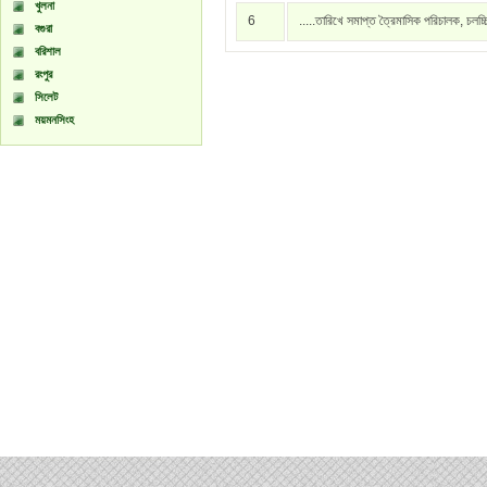
খুলনা
6
.....তারিখে সমাপ্ত ত্রৈমাসিক পরিচালক, চলচ্
বগুরা
বরিশাল
রংপুর
সিলেট
ময়মনসিংহ