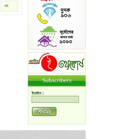
নাই
ইমেইল :