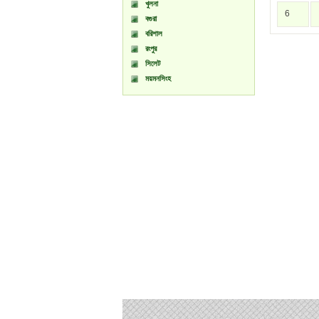
খুলনা
6
বগুরা
বরিশাল
রংপুর
সিলেট
ময়মনসিংহ