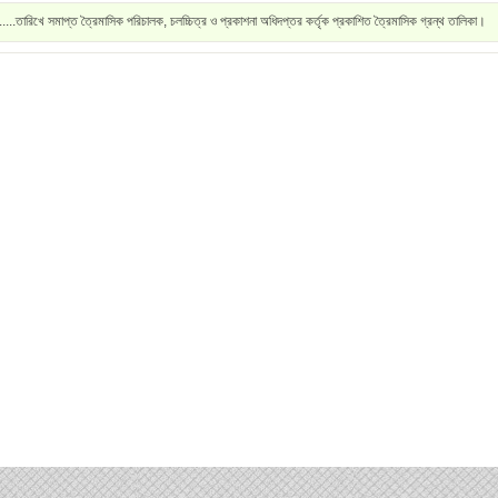
.....তারিখে সমাপ্ত ত্রৈমাসিক পরিচালক, চলচ্চিত্র ও প্রকাশনা অধিদপ্তর কর্তৃক প্রকাশিত ত্রৈমাসিক গ্রন্থ তালিকা।