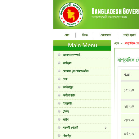
গনপ্রজাতন্ত্রী বাংলাদেশ সরকার
|
|
|
হোম
লিংক
যোগাযোগ
সাইট ম্যাপ
হোম »
সাপ্তাহিক গে
আমাদের সম্পর্কে
সাপ্তাহিক 
কার্যক্রম
ফোকাস এন্ড অবজেকটিভ
খণ্ড
সেবা
কর্মকর্তাবৃন্দ
১ম খণ্ড
অর্গানোগ্রাম
ইনভেন্টরি
২য় খণ্ড
টেন্ডার
জরিপ
৩য় খণ্ড
সরকারী গেজেট
৪র্থ খণ্ড
বিজ্ঞপ্তি