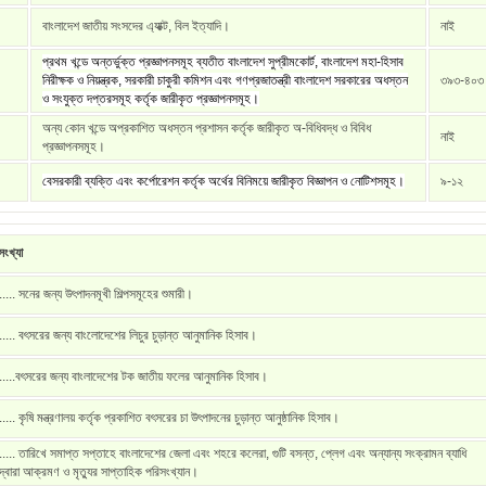
বাংলাদেশ জাতীয় সংসদের এ্যাক্ট, বিল ইত্যাদি।
নাই
প্রথম খন্ডে অন্তর্ভুক্ত প্রজ্ঞাপনসমূহ ব্যতীত বাংলাদেশ সুপ্রীমকোর্ট, বাংলাদেশ মহা-হিসাব
নিরীক্ষক ও নিয়ন্ত্রক, সরকারী চাকুরী কমিশন এবং গণপ্রজাতন্ত্রী বাংলাদেশ সরকারের অধস্তন
৩৯৩-৪০৩
ও সংযুক্ত দপ্তরসমূহ কর্তৃক জারীকৃত প্রজ্ঞাপনসমূহ।
অন্য কোন খন্ডে অপ্রকাশিত অধস্তন প্রশাসন কর্তৃক জারীকৃত অ-বিধিবদ্ধ ও বিবিধ
নাই
প্রজ্ঞাপনসমূহ।
বেসরকারী ব্যক্তি এবং কর্পোরেশন কর্তৃক অর্থের বিনিময়ে জারীকৃত বিজ্ঞাপন ও নোটিশসমূহ।
৯-১২
ংখ্যা
..... সনের জন্য উৎপাদনমূখী শিল্পসমূহের শুমারী।
..... বৎসরের জন্য বাংলোদেশের লিচুর চুড়ান্ত আনুমানিক হিসাব।
.....বৎসরের জন্য বাংলাদেশের টক জাতীয় ফলের আনুমানিক হিসাব।
..... কৃষি মন্ত্রণালয় কর্তৃক প্রকাশিত বৎসরের চা উৎপাদনের চুড়ান্ত আনুষ্ঠানিক হিসাব।
..... তারিখে সমাপ্ত সপ্তাহে বাংলাদেশের জেলা এবং শহরে কলেরা, গুটি বসন্ত, প্লেগ এবং অন্যান্য সংক্রামন ব্যাধি
দ্বারা আক্রমণ ও মৃত্যুর সাপ্তাহিক পরিসংখ্যান।