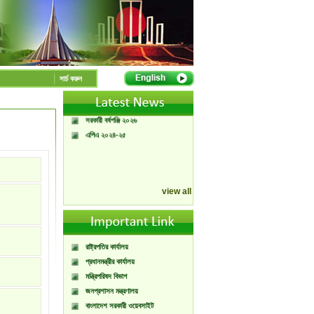
A Handbook of
Government Press
সার্চ করুন
Citizen Charter of
Bangladesh Government
Press
সরকারী বর্ষপঞ্জি ২০২৬
এপিএ ২০২৪-২৫
view all
রাষ্ট্রপতির কার্যালয়
প্রধানমন্ত্রীর কার্যালয়
মন্ত্রিপরিষদ বিভাগ
জনপ্রশাসন মন্ত্রণালয়
বাংলাদেশ সরকারী ওয়েবসাইট