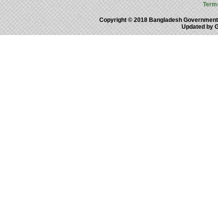
Term
Copyright © 2018 Bangladesh Government
Updated by 