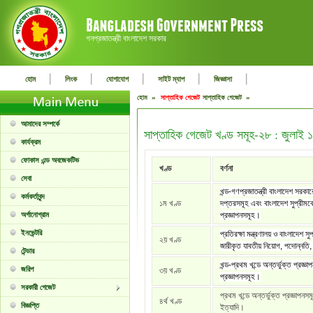
গনপ্রজাতন্ত্রী বাংলাদেশ সরকার
|
|
|
|
|
হোম
লিংক
যোগাযোগ
সাইট ম্যাপ
জিজ্ঞাসা
হোম »
সাপ্তাহিক গেজেট
সাপ্তাহিক গেজেট »
আমাদের সম্পর্কে
সাপ্তাহিক গেজেট খণ্ড সমূহ-২৮ : জুলাই
কার্যক্রম
ফোকাস এন্ড অবজেকটিভ
খণ্ড
বর্ণনা
সেবা
খন্ড-গণপ্রজাতন্ত্রী বাংলাদেশ সরকা
কর্মকর্তাবৃন্দ
১ম খণ্ড
দপ্তরসমূহ এবং বাংলাদেশ সুপ্রীমকো
অর্গানোগ্রাম
প্রজ্ঞাপনসমূহ।
ইনভেন্টরি
প্রতিরক্ষা মন্ত্রণালয় ও বাংলাদেশ সু
২য় খণ্ড
জারীকৃত যাবতীয় নিয়োগ, পদোন্নতি, 
টেন্ডার
খন্ড-প্রথম খন্ডে অন্তর্ভুক্ত প্রজ্ঞা
জরিপ
৩য় খণ্ড
প্রজ্ঞাপনসমূহ।
সরকারী গেজেট
প্রথম খন্ডে অন্তর্ভুক্ত প্রজ্ঞাপনস
৪র্থ খণ্ড
বিজ্ঞপ্তি
ইত্যাদি।