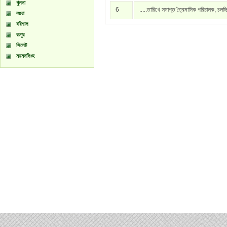
খুলনা
6
.....তারিখে সমাপ্ত ত্রৈমাসিক পরিচালক, চলচ্
বগুরা
বরিশাল
রংপুর
সিলেট
ময়মনসিংহ