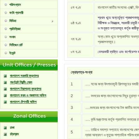
পরিসংখ্যান
৫ম খণ্ড
বাংলাদেশ জাতীয় সংসদের এ্যাক্ট, বি
ফটো গ্যালারী
প্রথম খন্ডে অন্তর্ভুক্ত প্রজ্ঞাপনস
মিডিয়া
৬ষ্ঠ খণ্ড
নিরীক্ষক ও নিয়ন্ত্রক, সরকারী চাকু
ও সংযুক্ত দপ্তরসমূহ কর্তৃক জারীক
প্রতিক্রিয়া
অন্য কোন খন্ডে অপ্রকাশিত অধস্তন 
সংবাদ
৭ম খণ্ড
প্রজ্ঞাপনসমূহ।
সিটিজেন চার্ট
৮ম খণ্ড
বেসরকারী ব্যক্তি এবং কর্পোরেশন ক
ইভেন্ট
ক্রোড়পত্র-সংখ্যা
বাংলাদেশ সরকারি মুদ্রণালয়
গভর্ণমেন্ট প্রিন্টিং প্রেস
1
..... সনের জন্য উৎপাদনমূখী শিল্পসমূহের শুমার
বাংলাদেশ নিরাপত্তা মুদ্রণালয়
বাংলাদেশ ফরম ও প্রকাশনা অফিস
2
..... বৎসরের জন্য বাংলোদেশের লিচুর চুড়ান্ত
বাংলাদেশ ষ্টেশনারী অফিস
3
.....বৎসরের জন্য বাংলাদেশের টক জাতীয় ফল
4
..... কৃষি মন্ত্রণালয় কর্তৃক প্রকাশিত বৎসরের 
ঢাকা
..... তারিখে সমাপ্ত সপ্তাহে বাংলাদেশের জেল
5
চট্রগ্রাম
দ্বারা আক্রমণ ও মৃত্যুর সাপ্তাহিক পরিসংখ্য